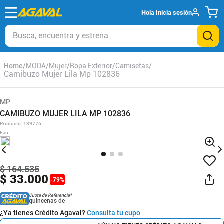
Hola
Inicia sesión
Busca, encuentra y estrena
MODA
Mujer
Ropa Exterior
Camisetas
Camibuzo Mujer Lila Mp 102836
MP
CAMIBUZO MUJER LILA MP 102836
Producto
:
139776
Ean
:
$
164
.
535
$
33
.
000
-
79
%
Cuota de Referencia*
quincenas de
¿Ya tienes Crédito Agaval?
Consulta tu cupo