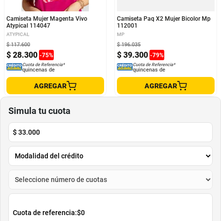
Camiseta Mujer Magenta Vivo
Camiseta Paq X2 Mujer Bicolor Mp
Atypical 114047
112001
ATYPICAL
MP
$
117
.
600
$
196
.
035
$
28
.
300
$
39
.
300
-
75
%
-
79
%
Cuota de Referencia*
Cuota de Referencia*
quincenas de
quincenas de
AGREGAR
AGREGAR
Simula tu cuota
$
33.000
Cuota de referencia:
$0