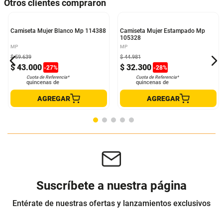
Otros clientes compraron
Camiseta Mujer Blanco Mp 114388
Camiseta Mujer Estampado Mp
105328
MP
MP
$
59
.
639
$
44
.
981
$
43
.
000
$
32
.
300
-
27
%
-
28
%
Cuota de Referencia*
Cuota de Referencia*
quincenas de
quincenas de
AGREGAR
AGREGAR
Suscríbete a nuestra página
Entérate de nuestras ofertas y lanzamientos exclusivos