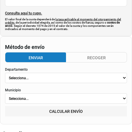
Consulta aquí tu cupo.
El valor final de la cuota dependerá de
la tasa aplicable al momento del otorgamiento del
crédito
, de la periodicidad elegida, así como de los costos de fianza, seguro o
costos de
envió
. Según el decreto 1074 de 2015 el valor de la cuota y los componentes serán
indicados al momento del pago y en el contrato.
Método de envío
ENVIAR
RECOGER
Departamento
Municipio
CALCULAR ENVÍO