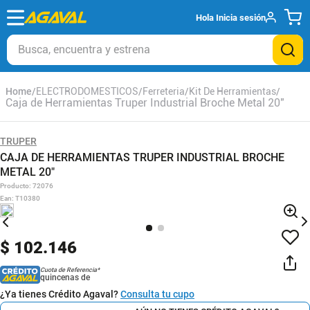
Hola
Inicia sesión
Busca, encuentra y estrena
ELECTRODOMESTICOS
Ferreteria
Kit De Herramientas
Caja de Herramientas Truper Industrial Broche Metal 20"
TRUPER
CAJA DE HERRAMIENTAS TRUPER INDUSTRIAL BROCHE
METAL 20"
Producto
:
72076
Ean
:
T10380
$
102
.
146
Cuota de Referencia*
quincenas de
¿Ya tienes Crédito Agaval?
Consulta tu cupo