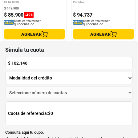
GENERICO
Paradox
$
149
.
900
$
85
.
900
$
94
.
737
-
42
%
Cuota de Referencia*
Cuota de Referencia*
quincenas de
quincenas de
AGREGAR
AGREGAR
Simula tu cuota
$
102.146
Cuota de referencia:
$0
Consulta aquí tu cupo.