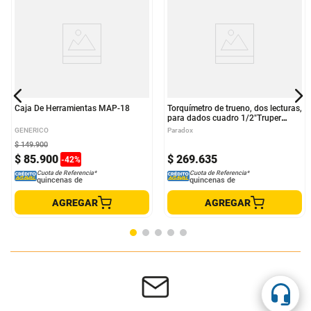
Caja De Herramientas MAP-18
Torquímetro de trueno, dos lecturas,
para dados cuadro 1/2"Truper
TORQ-1/2
GENERICO
Paradox
$
149
.
900
$
85
.
900
$
269
.
635
-
42
%
Cuota de Referencia*
Cuota de Referencia*
quincenas de
quincenas de
AGREGAR
AGREGAR