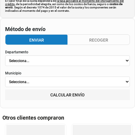
El valor final de la cuota dependerá de
la tasa aplicable al momento del otorgamiento del
crédito
, de la periodicidad elegida, así como de los costos de fianza, seguro o
costos de
envió
. Según el decreto 1074 de 2015 el valor de la cuota y los componentes serán
indicados al momento del pago y en el contrato.
Método de envío
ENVIAR
RECOGER
Departamento
Municipio
CALCULAR ENVÍO
Otros clientes compraron