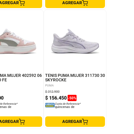
AGREGAR
AGREGAR
5
6.5
8
5.5
6
7
4
5
UMA MUJER 402592 06
TENIS PUMA MUJER 311730 30
 FE
SKYROCKE
PUMA
$
312
.
900
00
$
156
.
450
-
50
%
de Referencia*
Cuota de Referencia*
enas de
quincenas de
AGREGAR
AGREGAR