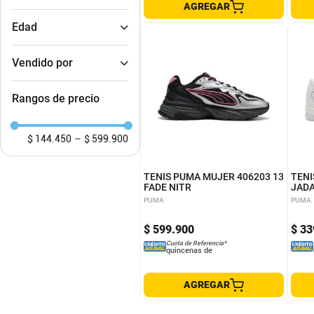
Gris
AGREGAR
7.5
Tenis
Morado
8
Edad
Negro
8.5
Rosado
Adultos
Mostrar 5 más
Verde
Vendido por
AGAVAL
Rangos de precio
4
6
5
5.5
6.5
9
$ 144.450
–
$ 599.900
7
7.5
4.5
8.
TENIS PUMA MUJER 406203 13
TENI
FADE NITR
JADA
PUMA
PUMA
$
599
.
900
$
33
Cuota de Referencia*
quincenas de
AGREGAR