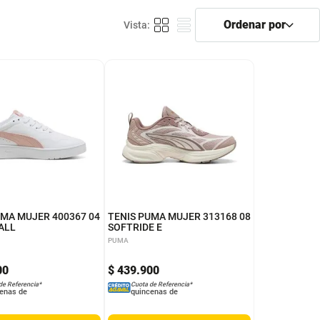
5.5
6.5
7
4
6
5
5.5
6.5
8.5
9
7
7.5
4.5
UMA MUJER 400367 04
TENIS PUMA MUJER 313168 08
ALL
SOFTRIDE E
PUMA
00
$
439
.
900
de Referencia*
Cuota de Referencia*
enas de
quincenas de