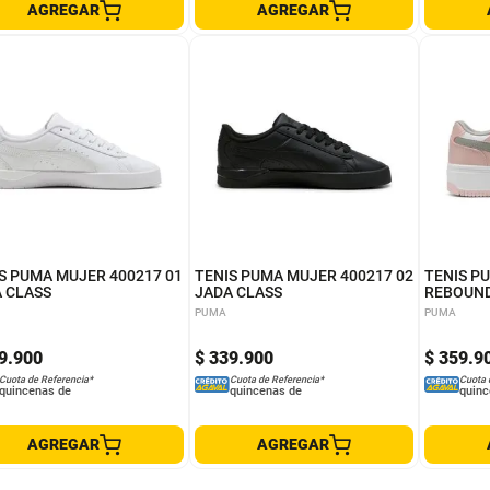
AGREGAR
AGREGAR
7.5
6.5
8
5.5
9
7.5
6.5
8
5.5
9
7.
5
6
7
8.5
6
7
8.5
S PUMA MUJER 400217 01
TENIS PUMA MUJER 400217 02
TENIS P
 CLASS
JADA CLASS
REBOUND
PUMA
PUMA
9
.
900
$
339
.
900
$
359
.
9
Cuota de Referencia*
Cuota de Referencia*
Cuota 
quincenas de
quincenas de
quinc
AGREGAR
AGREGAR