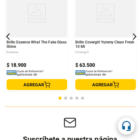
Brillo Essence What The Fake Glass
Brillo Covergirl Yummy Clean Fresh
Shine
10 Ml
Essence
Covergirl
$
18
.
900
$
63
.
500
Cuota de Referencia*
Cuota de Referencia*
quincenas de
quincenas de
AGREGAR
AGREGAR
Suscríbete a nuestra página