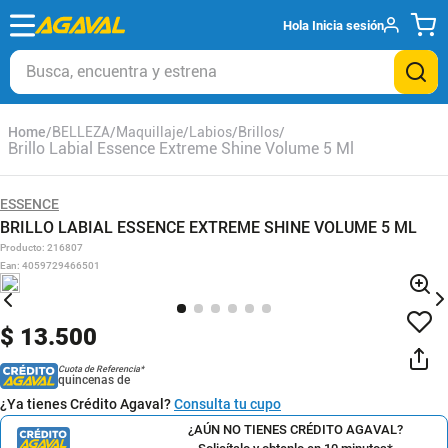
Hola
Inicia sesión
Busca, encuentra y estrena
BELLEZA
Maquillaje
Labios
Brillos
Brillo Labial Essence Extreme Shine Volume 5 Ml
ESSENCE
BRILLO LABIAL ESSENCE EXTREME SHINE VOLUME 5 ML
Producto
:
216807
Ean
:
4059729466501
$
13
.
500
Cuota de Referencia*
quincenas de
¿Ya tienes Crédito Agaval?
Consulta tu cupo
¿AÚN NO TIENES CRÉDITO AGAVAL?