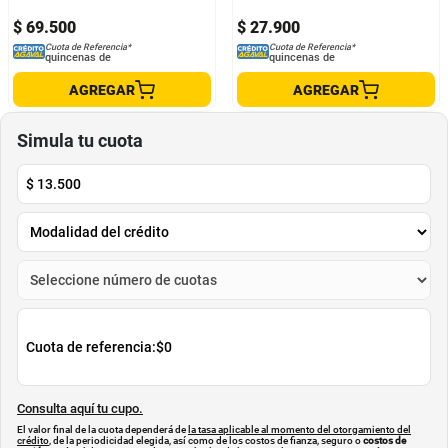
$
69
.
500
$
27
.
900
Cuota de Referencia*
Cuota de Referencia*
quincenas de
quincenas de
AGREGAR
AGREGAR
Simula tu cuota
$
13.500
Cuota de referencia:
$0
Consulta aquí tu cupo.
El valor final de la cuota dependerá de
la tasa aplicable al momento del otorgamiento del
crédito
, de la periodicidad elegida, así como de los costos de fianza, seguro o
costos de