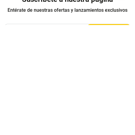
Entérate de nuestras ofertas y lanzamientos exclusivos
Registrarme
Acepto los
Términos y condiciones
y
Política de Privacidad
Contáctanos
Sobre Agaval
Servicio al cliente
Legales