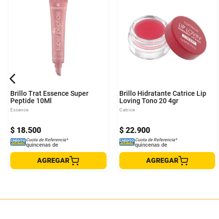
Brillo Trat Essence Super
Brillo Hidratante Catrice Lip
Peptide 10Ml
Loving Tono 20 4gr
Essence
Catrice
$
18
.
500
$
22
.
900
Cuota de Referencia*
Cuota de Referencia*
quincenas de
quincenas de
AGREGAR
AGREGAR