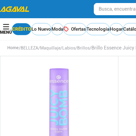
Busca, encuentra y
CRÉDITO
Lo Nuevo
Moda
Ofertas
Tecnología
Hogar
Catál
Brillo Essence Juicy
BELLEZA
Maquillaje
Labios
Brillos