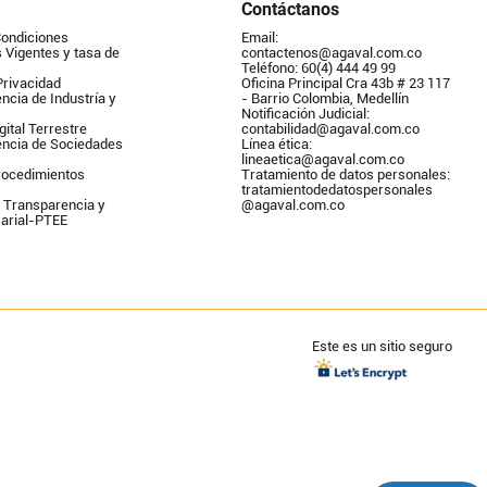
Contáctanos
Condiciones
Email: 
Vigentes y tasa de 
contactenos@agaval.com.co
Teléfono: 60(4) 444 49 99
Privacidad
Oficina Principal Cra 43b # 23 117 
ncia de Industría y 
- Barrio Colombia, Medellín
Notificación Judicial: 
gital Terrestre
contabilidad@agaval.com.co
encia de Sociedades
Línea ética: 
lineaetica@agaval.com.co 
ocedimientos 
Tratamiento de datos personales: 
tratamientodedatospersonales        
 Transparencia y 
@agaval.com.co
arial-PTEE
Este es un sitio seguro