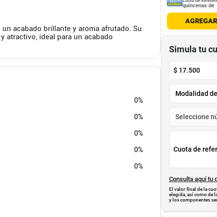
Cuota de Referencia*
Cuota de Referencia*
Cuota de Referen
quincenas de
quincenas de
quincenas de
AGREGAR
AGREGAR
AGREGA
 un acabado brillante y aroma afrutado. Su
 atractivo, ideal para un acabado
Simula tu c
$
17.500
0%
0%
0%
Cuota de refe
0%
0%
Consulta aquí tu 
El valor final de la c
elegida, así como de l
y los componentes ser