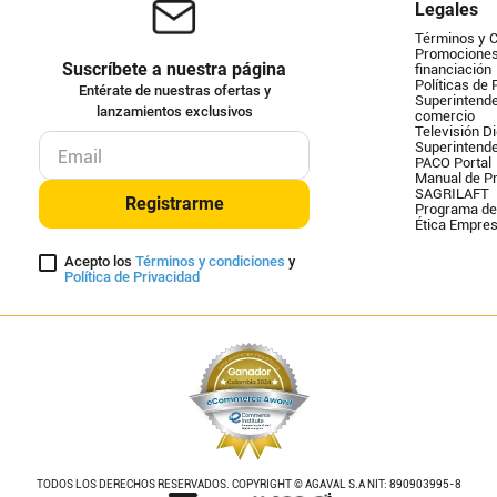
Legales
Términos y 
Promociones 
Suscríbete a nuestra página
financiación
Políticas de 
Entérate de nuestras ofertas y
Superintende
lanzamientos exclusivos
comercio
Televisión Di
Superintend
PACO Portal
Manual de Pr
SAGRILAFT
Registrarme
Programa de
Ética Empres
Acepto los
Términos y condiciones
y
Política de Privacidad
TODOS LOS DERECHOS RESERVADOS. COPYRIGHT © AGAVAL S.A NIT: 890903995-8