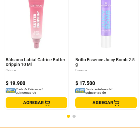
Bálsamo Labial Catrice Butter
Brillo Essence Juicy Bomb 2.5
Drippin 10 Ml
g
Catrice
Essence
$
19
.
900
$
17
.
500
Cuota de Referencia*
Cuota de Referencia*
quincenas de
quincenas de
AGREGAR
AGREGAR