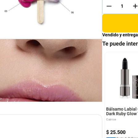
Vendido y entrega
Te puede inte
NCE BRILLO
ESSENCE BRILLO
REME SHINE
EXTREME SHINE
UME
VOLUME
e
Essence
Bálsamo Labial 
Dark Ruby Glow
3.5 Gr
Catrice
.
500
$
13
.
500
$
25
.
500