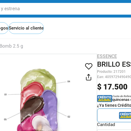
 estrena
ogos
Servicio al cliente
 Bomb 2.5 g
ESSENCE
BRILLO ES
Producto
:
217201
Ean
:
405972949049
$
17
.
500
Cuota de Refer
quincenas 
¿Ya tienes Crédit
Cantidad