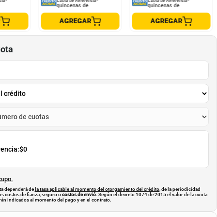
cia*
Cuota de Referencia*
Cuota de Referencia*
quincenas de
quincenas de
R
AGREGAR
AGREGAR
uota
rencia:
$0
cupo.
uota dependerá de
la tasa aplicable al momento del otorgamiento del crédito
, de la periodicidad
os costos de fianza, seguro o
costos de envió
. Según el decreto 1074 de 2015 el valor de la cuota
án indicados al momento del pago y en el contrato.