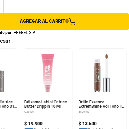
AGREGAR AL CARRITO
do por:
PREBEL S.A.
resar
Catrice
Bálsamo Labial Catrice
Brillo Essence
 Tono 010
Butter Drippin 10 Ml
ExtremShine Vol Tono 14
5Ml
Catrice
Essence
$
19
.
900
$
13
.
500