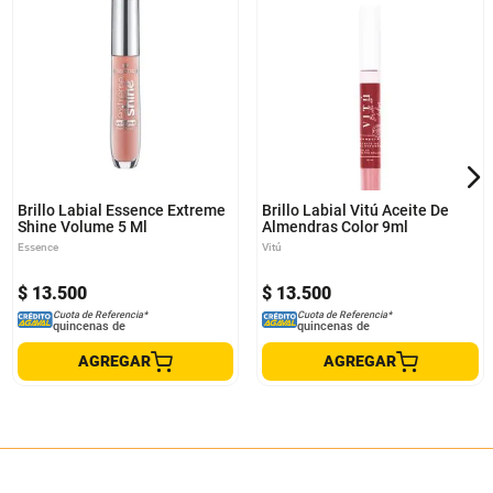
Brillo Labial Essence Extreme
Brillo Labial Vitú Aceite De
Shine Volume 5 Ml
Almendras Color 9ml
Essence
Vitú
$
13
.
500
$
13
.
500
Cuota de Referencia*
Cuota de Referencia*
quincenas de
quincenas de
AGREGAR
AGREGAR