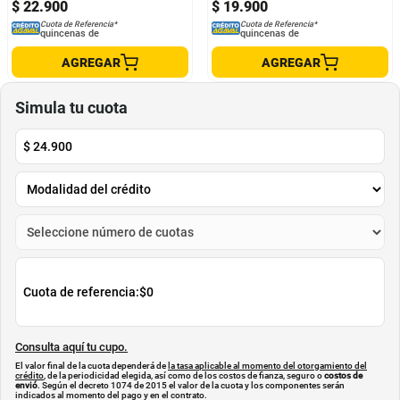
$
22
.
900
$
19
.
900
Cuota de Referencia*
Cuota de Referencia*
quincenas de
quincenas de
AGREGAR
AGREGAR
Simula tu cuota
$
24.900
Cuota de referencia:
$0
Consulta aquí tu cupo.
El valor final de la cuota dependerá de
la tasa aplicable al momento del otorgamiento del
crédito
, de la periodicidad elegida, así como de los costos de fianza, seguro o
costos de
envió
. Según el decreto 1074 de 2015 el valor de la cuota y los componentes serán
indicados al momento del pago y en el contrato.