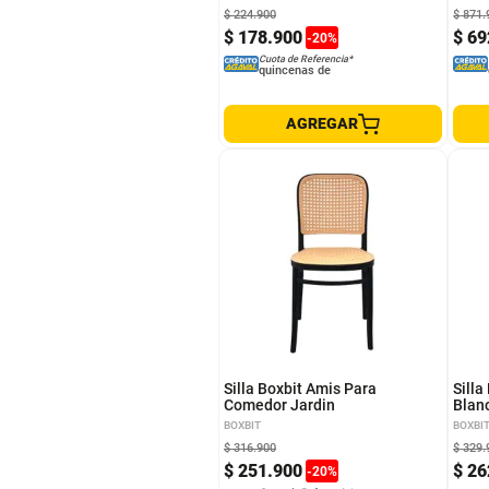
$
224
.
900
$
871
.
$
178
.
900
$
69
-
20
%
Cuota de Referencia*
quincenas de
AGREGAR
Silla Boxbit Amis Para
Sill
Comedor Jardin
Blan
BOXBIT
BOXBI
$
316
.
900
$
329
.
$
251
.
900
$
26
-
20
%