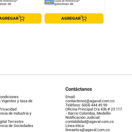
de Referencia*
Cuota de Referencia*
enas de
quincenas de
AGREGAR
AGREGAR
Contáctanos
Condiciones
Email: 
Vigentes y tasa de 
contactenos@agaval.com.co
Teléfono: 60(4) 444 49 99
Privacidad
Oficina Principal Cra 43b # 23 117 
ncia de Industría y 
- Barrio Colombia, Medellín
Notificación Judicial: 
gital Terrestre
contabilidad@agaval.com.co
encia de Sociedades
Línea ética: 
lineaetica@agaval.com.co 