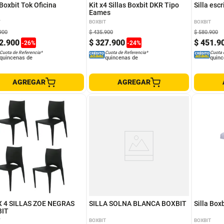
 Boxbit Tok Oficina
Kit x4 Sillas Boxbit DKR Tipo
Silla escr
Eames
T
BOXBIT
BOXBIT
900
$
435
.
900
$
580
.
900
2
.
900
$
327
.
900
$
451
.
9
-
26
%
-
24
%
Cuota de Referencia*
Cuota de Referencia*
Cuota 
quincenas de
quincenas de
quinc
AGREGAR
AGREGAR
X 4 SILLAS ZOE NEGRAS
SILLA SOLNA BLANCA BOXBIT
Silla Box
BIT
T
BOXBIT
BOXBIT