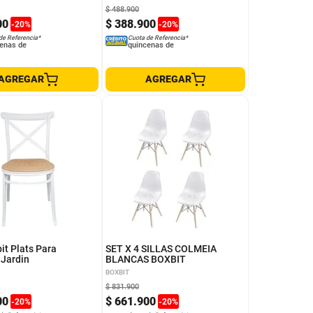
$
488
.
900
00
$
388
.
900
-
20
%
-
20
%
de Referencia*
Cuota de Referencia*
enas de
quincenas de
AGREGAR
AGREGAR
bit Plats Para
SET X 4 SILLAS COLMEIA
Jardin
BLANCAS BOXBIT
BOXBIT
$
831
.
900
00
$
661
.
900
-
20
%
-
20
%