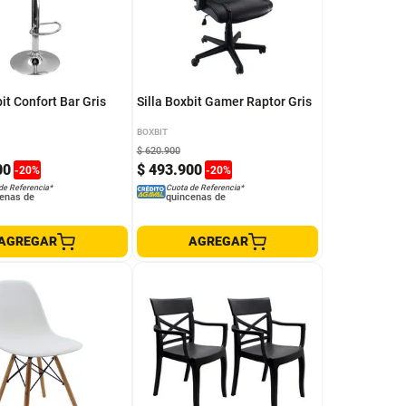
bit Confort Bar Gris
Silla Boxbit Gamer Raptor Gris
BOXBIT
$
620
.
900
00
$
493
.
900
-
20
%
-
20
%
de Referencia*
Cuota de Referencia*
enas de
quincenas de
AGREGAR
AGREGAR