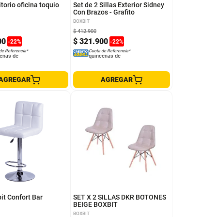
itorio oficina toquio
Set de 2 Sillas Exterior Sidney
Con Brazos - Grafito
BOXBIT
$
412
.
900
00
$
321
.
900
-
22
%
-
22
%
de Referencia*
Cuota de Referencia*
enas de
quincenas de
AGREGAR
AGREGAR
bit Confort Bar
SET X 2 SILLAS DKR BOTONES
BEIGE BOXBIT
BOXBIT