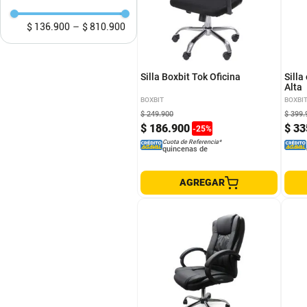
Sillas
Sillas de comedor
$ 136.900
–
$ 810.900
Mesas de comedor
Silla Boxbit Tok Oficina
Silla
Alta
BOXBIT
BOXBI
$
249
.
900
$
399
.
$
186
.
900
$
33
-
25
%
Cuota de Referencia*
quincenas de
AGREGAR