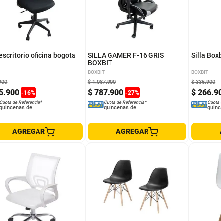
 escritorio oficina bogota
SILLA GAMER F-16 GRIS
Silla Box
BOXBIT
T
BOXBIT
BOXBIT
900
$
1
.
087
.
900
$
335
.
900
5
.
900
$
787
.
900
$
266
.
9
-
16
%
-
27
%
Cuota de Referencia*
Cuota de Referencia*
Cuota 
quincenas de
quincenas de
quinc
AGREGAR
AGREGAR