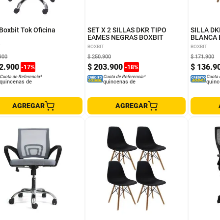
 Boxbit Tok Oficina
SET X 2 SILLAS DKR TIPO
SILLA D
EAMES NEGRAS BOXBIT
BLANCA 
T
BOXBIT
BOXBIT
900
$
250
.
900
$
171
.
900
2
.
900
$
203
.
900
$
136
.
9
-
17
%
-
18
%
Cuota de Referencia*
Cuota de Referencia*
Cuota 
quincenas de
quincenas de
quinc
AGREGAR
AGREGAR