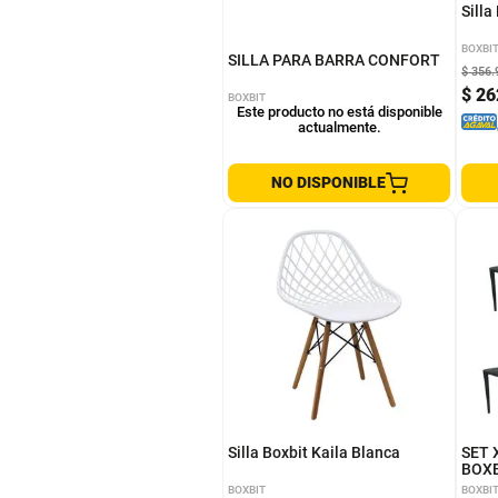
Silla
BOXBI
SILLA PARA BARRA CONFORT
$
356
.
$
26
BOXBIT
Este producto no está disponible
actualmente.
NO DISPONIBLE
Silla Boxbit Kaila Blanca
SET 
BOX
BOXBIT
BOXBI