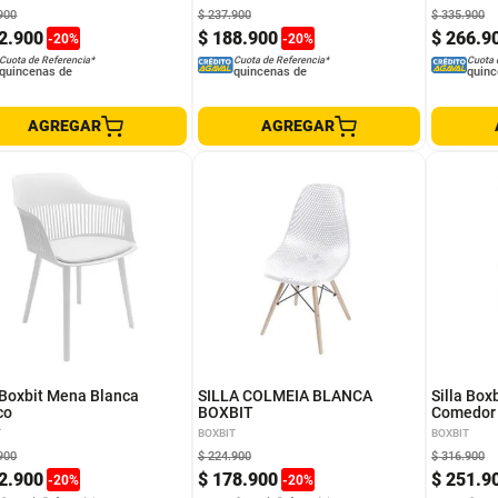
900
$
237
.
900
$
335
.
900
2
.
900
$
188
.
900
$
266
.
9
-
20
%
-
20
%
Cuota de Referencia*
Cuota de Referencia*
Cuota 
quincenas de
quincenas de
quinc
AGREGAR
AGREGAR
a Boxbit Mena Blanca
SILLA COLMEIA BLANCA
Silla Box
co
BOXBIT
Comedor 
T
BOXBIT
BOXBIT
900
$
224
.
900
$
316
.
900
2
.
900
$
178
.
900
$
251
.
9
-
20
%
-
20
%