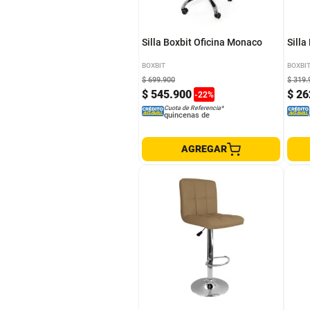
Silla Boxbit Oficina Monaco
Silla
BOXBIT
BOXBI
$
699
.
900
$
319
.
$
545
.
900
$
26
-
22
%
Cuota de Referencia*
quincenas de
AGREGAR