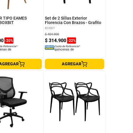
KR TIPO EAMES
Set de 2 Sillas Exterior
BOXBIT
Florencia Con Brazos - Grafito
BOXBIT
$
404
.
900
00
$
314
.
900
-
20
%
-
22
%
de Referencia*
Cuota de Referencia*
enas de
quincenas de
AGREGAR
AGREGAR