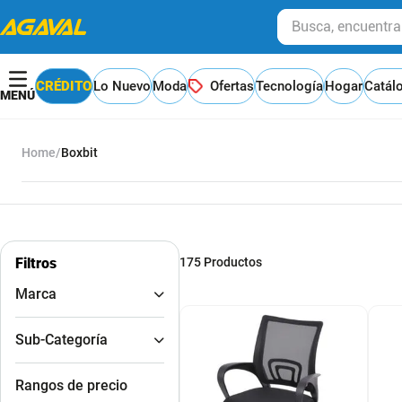
Busca, encuentra y
CRÉDITO
Lo Nuevo
Moda
Ofertas
Tecnología
Hogar
Catál
Boxbit
Filtros
175
Productos
Marca
BOXBIT
Sub-Categoría
Sillas auxiliares
Rangos de precio
Exteriores