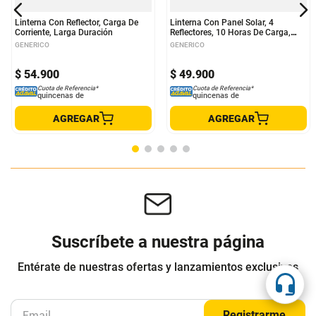
Linterna Con Reflector, Carga De
Linterna Con Panel Solar, 4
Corriente, Larga Duración
Reflectores, 10 Horas De Carga,
Extra Potencia - Hurry Bolt
GENERICO
GENERICO
$
54
.
900
$
49
.
900
Cuota de Referencia*
Cuota de Referencia*
quincenas de
quincenas de
AGREGAR
AGREGAR
Suscríbete a nuestra página