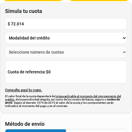
$
124
.
900
$
49
.
900
Cuota de Referencia*
Cuota de Referencia*
quincenas de
quincenas de
AGREGAR
AGREGAR
Simula tu cuota
$
72.014
Cuota de referencia:
$0
Consulta aquí tu cupo.
El valor final de la cuota dependerá de
la tasa aplicable al momento del otorgamiento del
crédito
, de la periodicidad elegida, así como de los costos de fianza, seguro o
costos de