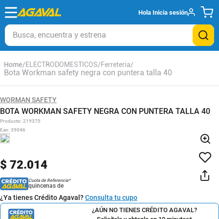
Hola
Inicia sesión
Busca, encuentra y estrena
ELECTRODOMESTICOS
Ferreteria
Bota Workman safety negra con puntera talla 40
WORMAN SAFETY
BOTA WORKMAN SAFETY NEGRA CON PUNTERA TALLA 40
Producto
:
219375
Ean
:
39046
$
72
.
014
Cuota de Referencia*
quincenas de
¿Ya tienes Crédito Agaval?
Consulta tu cupo
¿AÚN NO TIENES CRÉDITO AGAVAL?