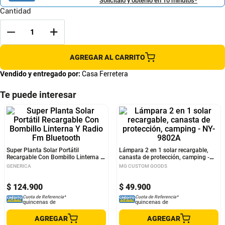
Solicítalo y obtenlo en 10 minutos*
Cantidad
AGREGAR AL CARRITO
Vendido y entregado por:
Casa Ferretera
Te puede interesar
Super Planta Solar Portátil
Lámpara 2 en 1 solar recargable,
Recargable Con Bombillo Linterna Y
canasta de protección, camping -
Radio Fm Bluetooth
NY-9802A
GENERICA
MG CUSTOM GOODS