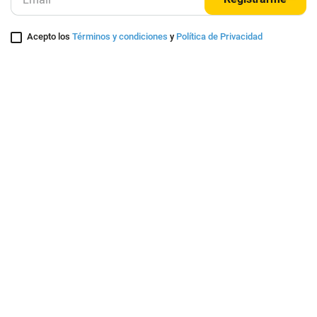
Entérate de nuestras ofertas y lanzamientos exclusivos
Registrarme
Acepto los
Términos y condiciones
y
Política de Privacidad
Contáctanos
Sobre Agaval
Servicio al cliente
Legales