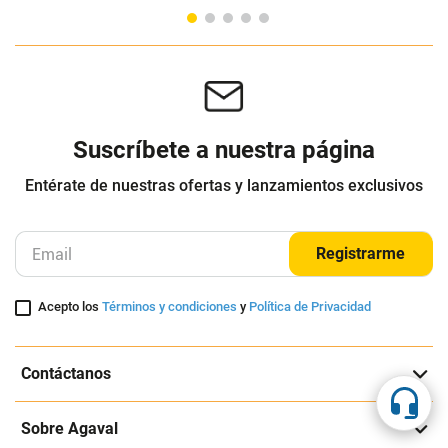
Parx's
Parx's
$
44
.
900
$
44
.
900
$
29
.
900
$
29
.
900
-
33
%
-
33
%
Cuota de Referencia*
Cuota de Referencia*
quincenas de
quincenas de
AGREGAR
AGREGAR
Suscríbete a nuestra página
Entérate de nuestras ofertas y lanzamientos exclusivos
Registrarme
Acepto los
Términos y condiciones
y
Política de Privacidad