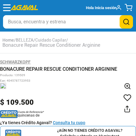
Hola
Inicia sesión
Busca, encuentra y estrena
BELLEZA
Cuidado Capilar
Bonacure Repair Rescue Conditioner Arginine
SCHWARZKOPF
BONACURE REPAIR RESCUE CONDITIONER ARGININE
Producto
:
139509
Ean
:
4045787723953
$
109
.
500
Cuota de Referencia*
quincenas de
¿Ya tienes Crédito Agaval?
Consulta tu cupo
¿AÚN NO TIENES CRÉDITO AGAVAL?