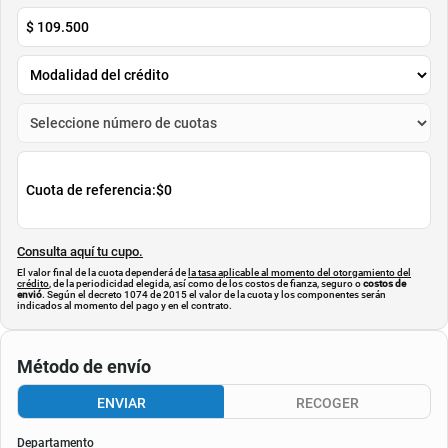
$
109.500
Cuota de referencia:
$0
Consulta aquí tu cupo.
El valor final de la cuota dependerá de
la tasa aplicable al momento del otorgamiento del
crédito
, de la periodicidad elegida, así como de los costos de fianza, seguro o
costos de
envió
. Según el decreto 1074 de 2015 el valor de la cuota y los componentes serán
indicados al momento del pago y en el contrato.
Método de envío
ENVIAR
RECOGER
Departamento