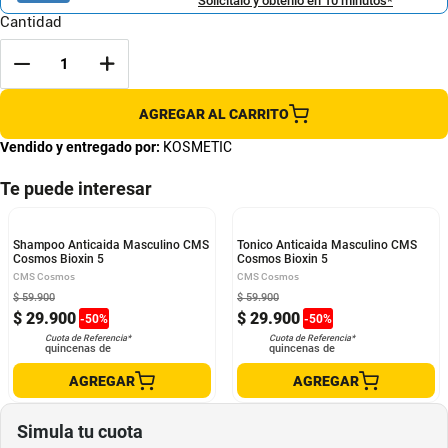
Solicítalo y obtenlo en 10 minutos*
Cantidad
AGREGAR AL CARRITO
Vendido y entregado por:
KOSMETIC
Te puede interesar
Shampoo Anticaida Masculino CMS
Tonico Anticaida Masculino CMS
Cosmos Bioxin 5
Cosmos Bioxin 5
CMS Cosmos
CMS Cosmos
$
59
.
900
$
59
.
900
$
29
.
900
$
29
.
900
-
50
%
-
50
%
Cuota de Referencia*
Cuota de Referencia*
quincenas de
quincenas de
AGREGAR
AGREGAR
Simula tu cuota