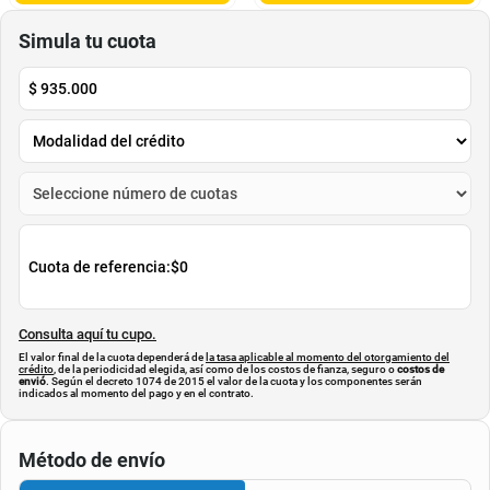
$
225
.
000
$
489
.
999
$
162
.
900
$
325
.
000
-
27
%
-
33
%
Cuota de Referencia*
Cuota de Referencia*
quincenas de
quincenas de
AGREGAR
AGREGAR
Simula tu cuota
$
935.000
Cuota de referencia:
$0
Consulta aquí tu cupo.
El valor final de la cuota dependerá de
la tasa aplicable al momento del otorgamiento del
crédito
, de la periodicidad elegida, así como de los costos de fianza, seguro o
costos de