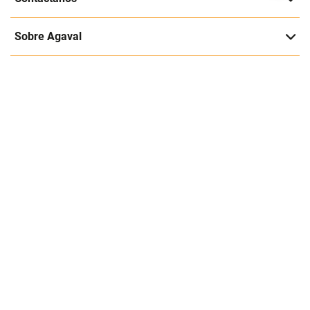
Entérate de nuestras ofertas y lanzamientos exclusivos
Registrarme
Acepto los
Términos y condiciones
y
Política de Privacidad
Contáctanos
Sobre Agaval
Servicio al cliente
Legales