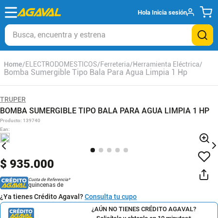
Hola
Inicia sesión
Busca, encuentra y estrena
ELECTRODOMESTICOS
Ferreteria
Herramienta Eléctrica
Bomba Sumergible Tipo Bala Para Agua Limpia 1 Hp
TRUPER
BOMBA SUMERGIBLE TIPO BALA PARA AGUA LIMPIA 1 HP
Producto
:
139740
Ean
:
$
935
.
000
Cuota de Referencia*
quincenas de
¿Ya tienes Crédito Agaval?
Consulta tu cupo
¿AÚN NO TIENES CRÉDITO AGAVAL?