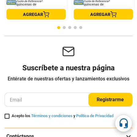
Taladro Inalambrico Taladro
Motobomba Bomba De Agua
Profesional
Periférica Eléctrica 1 Hp Truper
GENERICO
Truper
$
240
.
000
$
399
.
890
$
160
.
000
$
329
.
890
-
33
%
-
17
%
Cuota de Referencia*
Cuota de Referencia*
quincenas de
quincenas de
AGREGAR
AGREGAR
Suscríbete a nuestra página