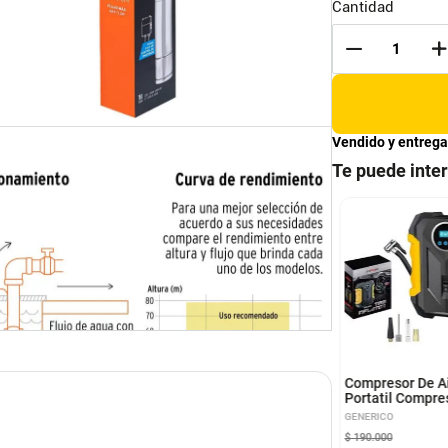
Cantidad
Vendido y entrega
Te puede inte
nometro- Kd Tools -
Sierra De Inglete
gnetica 0
Telescopica Compuesta
rados2968
De 10" Truper
ICO
VICTORINOX
Compresor De A
Portatil Compre
Aire 150PSI Co
GENERICO
De Aire Inflador
$
190
.
000