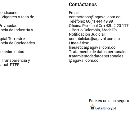
Contáctanos
Condiciones
Email: 
Vigentes y tasa de 
contactenos@agaval.com.co
Teléfono: 60(4) 444 49 99
Privacidad
Oficina Principal Cra 43b # 23 117 
ncia de Industría y 
- Barrio Colombia, Medellín
Notificación Judicial: 
gital Terrestre
contabilidad@agaval.com.co
encia de Sociedades
Línea ética: 
lineaetica@agaval.com.co 
ocedimientos 
Tratamiento de datos personales: 
tratamientodedatospersonales        
 Transparencia y 
@agaval.com.co
arial-PTEE
Este es un sitio seguro