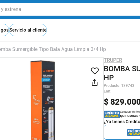
 estrena
ogos
Servicio al cliente
mba Sumergible Tipo Bala Agua Limpia 3/4 Hp
TRUPER
BOMBA SU
HP
Producto
:
139743
Ean
:
$
829
.
00
Cuota de Refer
quincenas 
¿Ya tienes Crédit