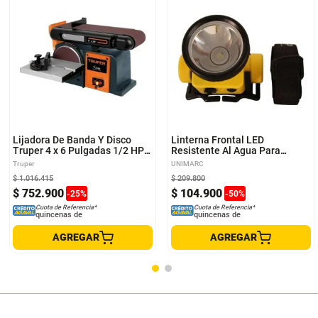
Lijadora De Banda Y Disco
Linterna Frontal LED
Truper 4 x 6 Pulgadas 1/2 HP
Resistente Al Agua Para
375 W 12110 PUL-4X6T
Aventuras
Truper
UNIMARC
$
1
.
016
.
415
$
209
.
800
$
752
.
900
$
104
.
900
-
25
%
-
50
%
Cuota de Referencia*
Cuota de Referencia*
quincenas de
quincenas de
AGREGAR
AGREGAR