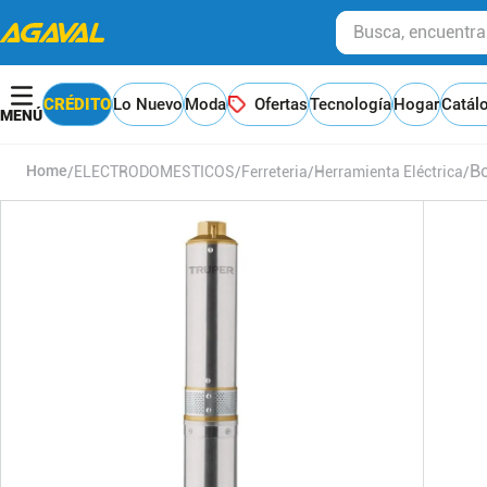
Busca, encuentra y
CRÉDITO
Lo Nuevo
Moda
Ofertas
Tecnología
Hogar
Catál
Bo
ELECTRODOMESTICOS
Ferreteria
Herramienta Eléctrica