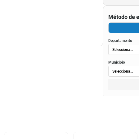
canso. Máximo diario 6 horas
Método de e
Departamento
Municipio