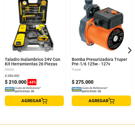
Taladro Inalambrico 24V Con
Bomba Presurizadora Truper
Kit Herramientas 26 Piezas
Pre-1/6 125w - 127v
GUDDI
Truper
$
380
.
000
$
210
.
000
$
275
.
000
-
44
%
Cuota de Referencia*
Cuota de Referencia*
quincenas de
quincenas de
AGREGAR
AGREGAR