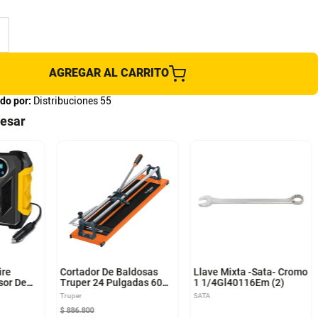
AGREGAR AL CARRITO
do por:
Distribuciones 55
resar
ire
Cortador De Baldosas
Llave Mixta -Sata- Cromo
sor De
Truper 24 Pulgadas 60
1 1/4Gl40116Em (2)
mpresor
Cm Con Rieles De Acero
Truper
SATA
Solido
$
886
.
800