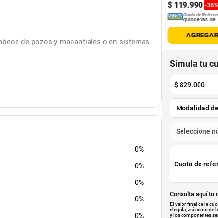
.
109
$
1
.
448
.
985
$
119
.
990
-
36
Cuota de Referencia*
Cuota de Referencia*
Cuota de Referen
quincenas de
quincenas de
quincenas de
AGREGAR
AGREGAR
AGREGA
ombeos de pozos y manantiales o en sistemas
Simula tu c
$
829.000
corrosión
egue a bloquearse
dido y apagado
0%
Cuota de refe
0%
0%
Consulta aquí tu 
0%
El valor final de la c
elegida, así como de l
0%
y los componentes ser