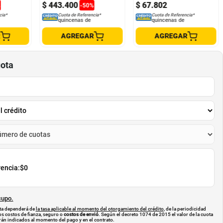
$
443
.
400
$
67
.
802
%
-
50
%
cia*
Cuota de Referencia*
Cuota de Referencia*
quincenas de
quincenas de
R
AGREGAR
AGREGAR
uota
rencia:
$0
cupo.
uota dependerá de
la tasa aplicable al momento del otorgamiento del crédito
, de la periodicidad
os costos de fianza, seguro o
costos de envió
. Según el decreto 1074 de 2015 el valor de la cuota
án indicados al momento del pago y en el contrato.