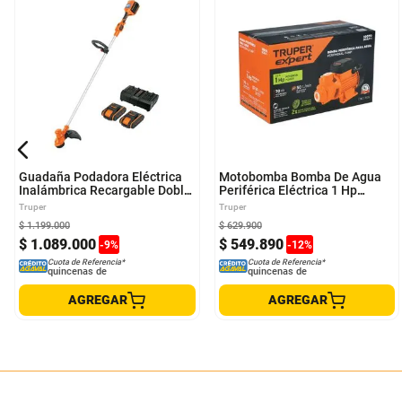
Guadaña Podadora Eléctrica
Motobomba Bomba De Agua
Inalámbrica Recargable Doble
Periférica Eléctrica 1 Hp
Batería 40V Profesional
Truper Expert
Truper
Truper
TRUPER PRO
$
1
.
199
.
000
$
629
.
900
$
1
.
089
.
000
$
549
.
890
-
9
%
-
12
%
Cuota de Referencia*
Cuota de Referencia*
quincenas de
quincenas de
AGREGAR
AGREGAR