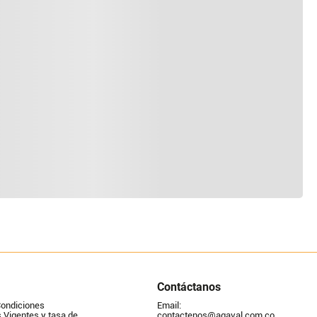
Contáctanos
Condiciones
Email: 
Vigentes y tasa de 
contactenos@agaval.com.co