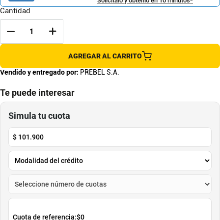
Solicítalo y obtenlo en 10 minutos*
Cantidad
AGREGAR AL CARRITO
Vendido y entregado por:
PREBEL S.A.
Te puede interesar
Tinte Color Perfect 7-73 Rubio
Sonia Vega Tono Sobre Tono
Mediano Marron Dorado
Chocolate 250ml
Wella Professional
Sonia Vega
$
29
.
000
$
33
.
000
Cuota de Referencia*
Cuota de Referencia*
quincenas de
quincenas de
AGREGAR
AGREGAR
Simula tu cuota