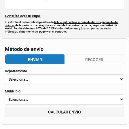
$
101.900
Cuota de referencia:
$0
Consulta aquí tu cupo.
El valor final de la cuota dependerá de
la tasa aplicable al momento del otorgamiento del
crédito
, de la periodicidad elegida, así como de los costos de fianza, seguro o
costos de
envió
. Según el decreto 1074 de 2015 el valor de la cuota y los componentes serán
indicados al momento del pago y en el contrato.
Método de envío
ENVIAR
RECOGER
Departamento