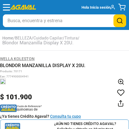
Hola
Inicia sesión
Busca, encuentra y estrena
BELLEZA
Cuidado Capilar
Tintura
Blondor Manzanilla Display X 20U.
WELLA KOLESTON
BLONDOR MANZANILLA DISPLAY X 20U.
Producto
:
70171
Ean
:
7774900004941
$
101
.
900
Cuota de Referencia*
quincenas de
¿Ya tienes Crédito Agaval?
Consulta tu cupo
¿AÚN NO TIENES CRÉDITO AGAVAL?