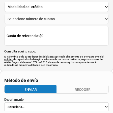
AGREGAR
AGREGAR
Simula tu cuota
$
0
Cuota de referencia:
$0
Consulta aquí tu cupo.
El valor final de la cuota dependerá de
la tasa aplicable al momento del otorgamiento del
crédito
, de la periodicidad elegida, así como de los costos de fianza, seguro o
costos de
envió
. Según el decreto 1074 de 2015 el valor de la cuota y los componentes serán
indicados al momento del pago y en el contrato.