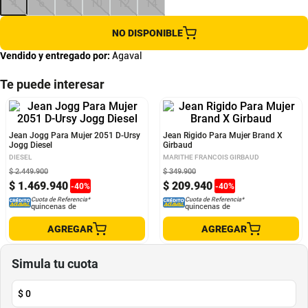
4
6
8
10
12
14
NO DISPONIBLE
Vendido y entregado por:
Agaval
Te puede interesar
Jean Jogg Para Mujer 2051 D-Ursy
Jean Rigido Para Mujer Brand X
Jogg Diesel
Girbaud
DIESEL
MARITHE FRANCOIS GIRBAUD
$
2
.
449
.
900
$
349
.
900
$
1
.
469
.
940
$
209
.
940
-
40
%
-
40
%
Cuota de Referencia*
Cuota de Referencia*
quincenas de
quincenas de