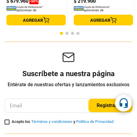
Jean Para Mujer 1969 D-Ebbey
Jeans Wide Leg Tiro Alto Denim
Diesel
Indigo
DIESEL
COLOR BLUE
$
1
.
699
.
900
$
679
.
960
$
219
.
900
-
60
%
Cuota de Referencia*
Cuota de Referencia*
quincenas de
quincenas de
AGREGAR
AGREGAR
Suscríbete a nuestra página
Entérate de nuestras ofertas y lanzamientos exclusivos