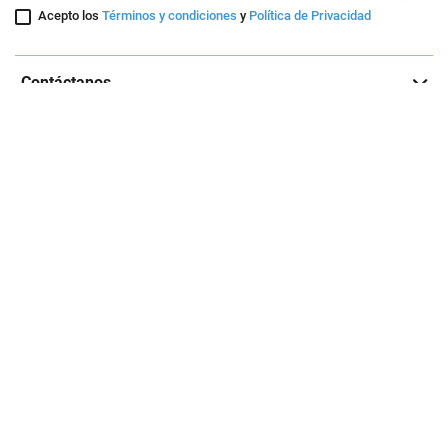
Entérate de nuestras ofertas y lanzamientos exclusivos
Registrarme
Acepto los
Términos y condiciones
y
Política de Privacidad
Contáctanos
Sobre Agaval
Servicio al cliente
Legales