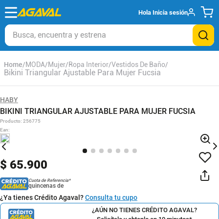
Hola
Inicia sesión
Busca, encuentra y estrena
MODA
Mujer
Ropa Interior
Vestidos De Baño
Bikini Triangular Ajustable Para Mujer Fucsia
HABY
BIKINI TRIANGULAR AJUSTABLE PARA MUJER FUCSIA
Producto
:
256775
Ean
:
$
65
.
900
Cuota de Referencia*
quincenas de
¿Ya tienes Crédito Agaval?
Consulta tu cupo
¿AÚN NO TIENES CRÉDITO AGAVAL?