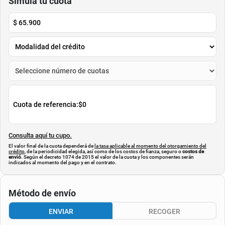
$
147
.
800
$
80
.
900
$
75
.
900
$
62
.
300
-
48
%
-
22
%
Cuota de Referencia*
Cuota de Referencia*
quincenas de
quincenas de
AGREGAR
AGREGAR
Simula tu cuota
$
65.900
Cuota de referencia:
$0
Consulta aquí tu cupo.
El valor final de la cuota dependerá de
la tasa aplicable al momento del otorgamiento del
crédito
, de la periodicidad elegida, así como de los costos de fianza, seguro o
costos de