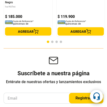
Vestido de Baño Entero Thani
Panty Tiro Alto Idle Waterfall Mujer
Negro
Isa Núñez
SPEEDO
$
185
.
000
$
119
.
900
Cuota de Referencia*
Cuota de Referencia*
quincenas de
quincenas de
AGREGAR
AGREGAR
Suscríbete a nuestra página