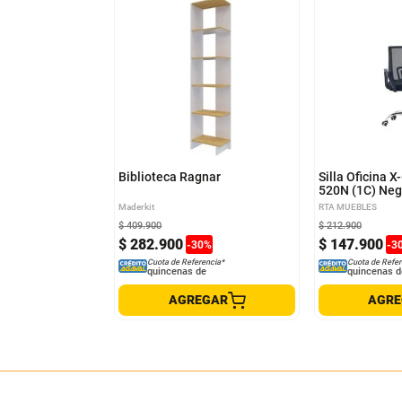
Biblioteca Ragnar
Silla Oficina X
520N (1C) Ne
Cm
Maderkit
RTA MUEBLES
$
409
.
900
$
212
.
900
$
282
.
900
$
147
.
900
-
30
%
-
3
Cuota de Referencia*
Cuota de Refer
quincenas de
quincenas d
AGREGAR
AGR