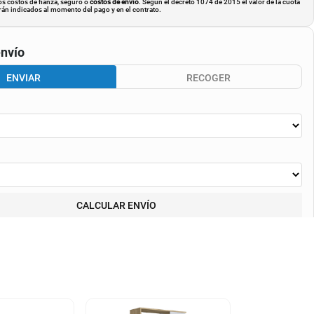
os costos de fianza, seguro o
costos de envió
. Según el decreto 1074 de 2015 el valor de la cuota
án indicados al momento del pago y en el contrato.
nvío
ENVIAR
RECOGER
CALCULAR ENVÍO