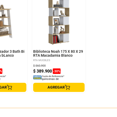
ador 3 Bath Bi
Biblioteca Noah 175 X 80 X 29
a bLanco
RTA Macadamia Blanco
RTA MUEBLES
$
560
.
900
$
389
.
900
%
-
30
%
encia*
Cuota de Referencia*
e
quincenas de
GAR
AGREGAR