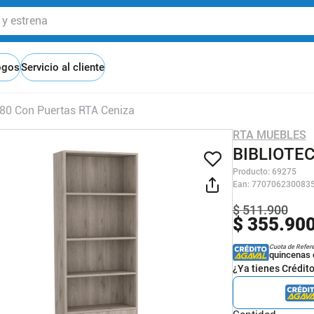
 estrena
ogos
Servicio al cliente
 180 Con Puertas RTA Ceniza
RTA MUEBLES
BIBLIOTEC
Producto
:
69275
Ean
:
770706230083
$
511
.
900
$
355
.
90
Cuota de Refer
quincenas 
¿Ya tienes Crédit