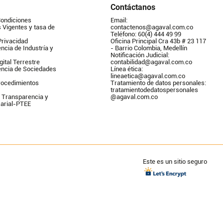
Contáctanos
Condiciones
Email: 
Vigentes y tasa de 
contactenos@agaval.com.co
Teléfono: 60(4) 444 49 99
Privacidad
Oficina Principal Cra 43b # 23 117 
ncia de Industría y 
- Barrio Colombia, Medellín
Notificación Judicial: 
gital Terrestre
contabilidad@agaval.com.co
encia de Sociedades
Línea ética: 
lineaetica@agaval.com.co 
ocedimientos 
Tratamiento de datos personales: 
tratamientodedatospersonales        
 Transparencia y 
@agaval.com.co
arial-PTEE
Este es un sitio seguro