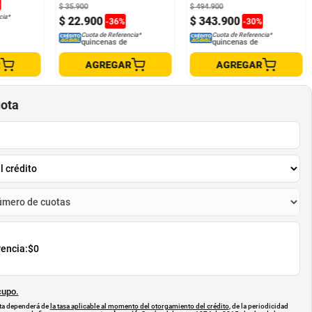
%
$
35
.
900
$
494
.
900
cia*
$
22
.
900
$
343
.
900
-
36
%
-
30
%
Cuota de Referencia*
Cuota de Referencia*
quincenas de
quincenas de
R
AGREGAR
AGREGAR
uota
rencia:
$0
cupo.
uota dependerá de
la tasa aplicable al momento del otorgamiento del crédito
, de la periodicidad