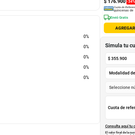
$
176
.
900
-
34
900
$
244
.
900
Cuota de Referen
3
.
900
$
169
.
900
-
30
%
-
30
%
quincenas de
Cuota de Referencia*
Cuota de Referencia*
Envió Gratis
quincenas de
quincenas de
AGREGAR
AGREGAR
AGREGA
0%
Simula tu c
0%
0%
$
355.900
0%
0%
Cuota de refe
Consulta aquí tu 
El valor final de la c