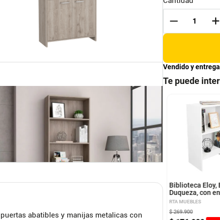
Cantidad
Vendido y entrega
Te puede inte
ioteca Vedra RTA
Biblioteca Office
melo + Negro
UEBLES
RTA MUEBLES
Biblioteca Eloy,
Duqueza, con e
para ubicar obj
RTA MUEBLES
decorativos
$
269
.
900
 puertas abatibles y manijas metalicas con