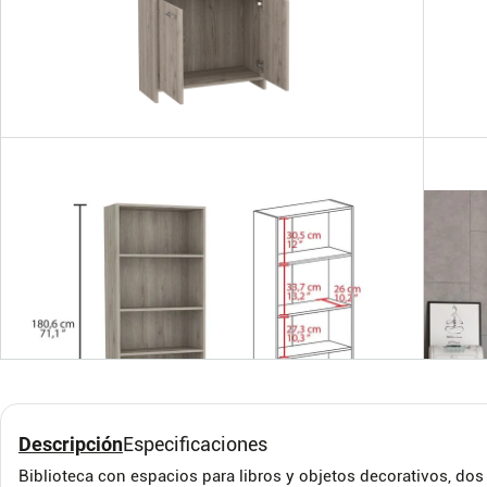
Bibl
Cara
RTA M
Repisa Elegante TV Para
Deco TDT Control Etc
Descripción
Especificaciones
Techgo SPD-108
TECHGO
Biblioteca con espacios para libros y objetos decorativos, dos