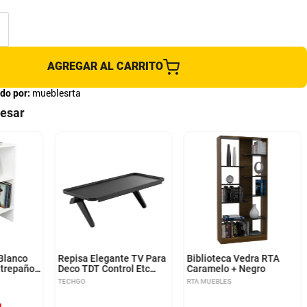
AGREGAR AL CARRITO
do por:
mueblesrta
resar
 Blanco
Repisa Elegante TV Para
Biblioteca Vedra RTA
ntrepaños
Deco TDT Control Etc
Caramelo + Negro
etos
Techgo SPD-108
TECHGO
RTA MUEBLES