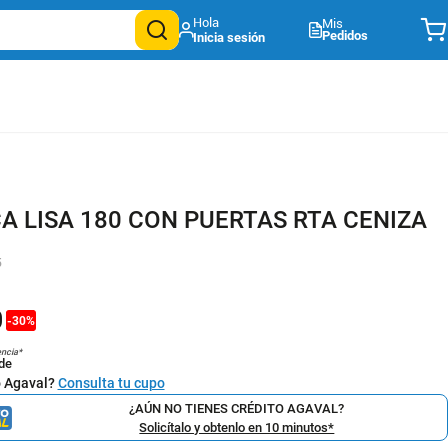
Mis
Pedidos
A LISA 180 CON PUERTAS RTA CENIZA
5
0
-
30
%
encia*
de
o Agaval?
Consulta tu cupo
¿AÚN NO TIENES CRÉDITO AGAVAL?
Solicítalo y obtenlo en 10 minutos*