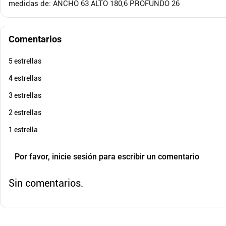
medidas de: ANCHO 63 ALTO 180,6 PROFUNDO 26
$
35
.
900
$
494
.
$
22
.
900
$
34
-
36
%
Cuota de Referencia*
quincenas de
Comentarios
AGREGAR
5 estrellas
4 estrellas
3 estrellas
2 estrellas
1 estrella
Por favor, inicie sesión para escribir un comentario
Sin comentarios.