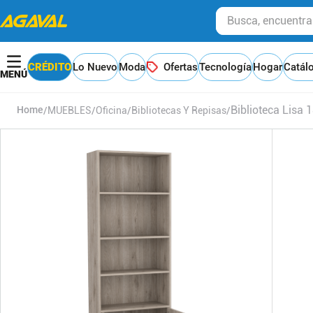
Busca, encuentra y
CRÉDITO
Lo Nuevo
Moda
Ofertas
Tecnología
Hogar
Catál
Biblioteca Lisa
MUEBLES
Oficina
Bibliotecas Y Repisas