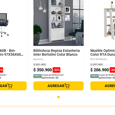
-60B - Bm-
Biblioteca Repisa Estanteria
Mueble Optimiz
gro 97X56X60
Inter Bertolini Color Blanco
Color RTA Dun
Bertolini
RTA MUEBLES
$
501
.
900
$
297
.
900
$
350
.
900
$
206
.
900
0
%
-
30
%
-
30
encia*
Cuota de Referencia*
Cuota de Refer
e
quincenas de
quincenas d
EGAR
AGREGAR
AGRE