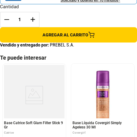
Solicítalo y obtenlo en 10 minutos*
Cantidad
AGREGAR AL CARRITO
Vendido y entregado por:
PREBEL S.A.
Te puede interesar
Base Catrice Soft Glam Filter Stick 9
Base Líquida Covergirl Simply
Gr
Ageless 30 Ml
Catrice
Covergirl