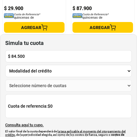
$
29
.
900
$
87
.
900
Cuota de Referencia*
Cuota de Referencia*
quincenas de
quincenas de
AGREGAR
AGREGAR
Simula tu cuota
$
84.500
Cuota de referencia:
$0
Consulta aquí tu cupo.
El valor final de la cuota dependerá de
la tasa aplicable al momento del otorgamiento del
crédito
, de la periodicidad elegida, así como de los costos de fianza, seguro o
costos de