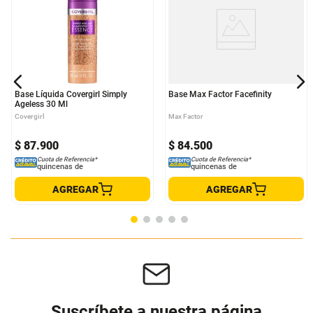
Base Líquida Covergirl Simply
Base Max Factor Facefinity
Ageless 30 Ml
Covergirl
Max Factor
$
87
.
900
$
84
.
500
Cuota de Referencia*
Cuota de Referencia*
quincenas de
quincenas de
AGREGAR
AGREGAR
Suscríbete a nuestra página