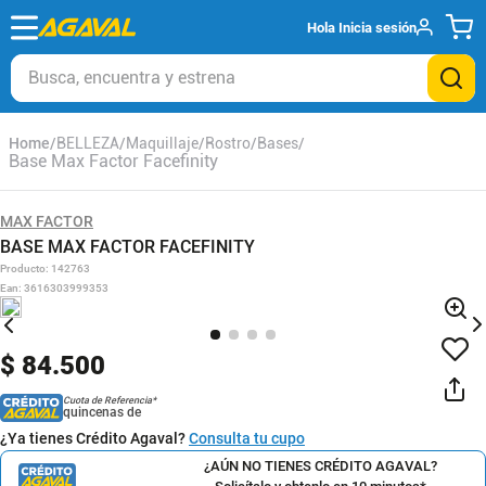
Hola
Inicia sesión
Busca, encuentra y estrena
BELLEZA
Maquillaje
Rostro
Bases
Base Max Factor Facefinity
MAX FACTOR
BASE MAX FACTOR FACEFINITY
Producto
:
142763
Ean
:
3616303999353
$
84
.
500
Cuota de Referencia*
quincenas de
¿Ya tienes Crédito Agaval?
Consulta tu cupo
¿AÚN NO TIENES CRÉDITO AGAVAL?