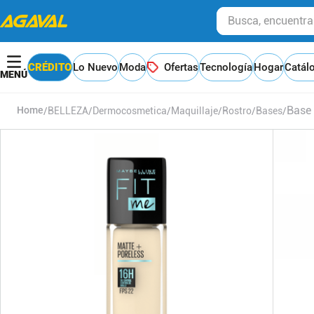
Busca, encuentra y
CRÉDITO
Lo Nuevo
Moda
Ofertas
Tecnología
Hogar
Catál
Base 
BELLEZA
Dermocosmetica
Maquillaje
Rostro
Bases