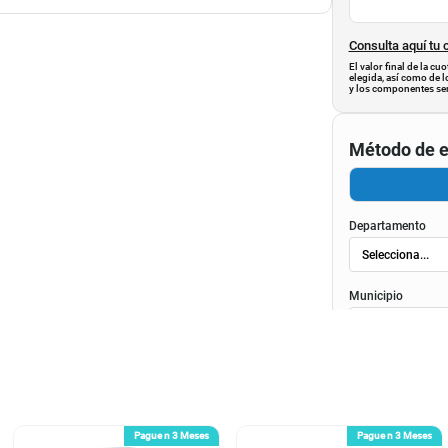
Consulta aquí tu 
El valor final de la c
elegida, así como de l
y los componentes ser
Método de e
Departamento
Municipio
Pague n 3 Meses
Pague n 3 Meses