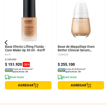
Base Efecto Lifting Fluida -
Base de Maquillaje Even
Cure Make Up 30 ml - Korff
Better Clinical Serum
Foundation SPF 20 - Clinique
Korff
CLINIQUE
$
189
.
900
$
151
.
920
$
255
.
100
-
20
%
Cuota de Referencia*
Cuota de Referencia*
quincenas de
quincenas de
Envió Gratis
Envió Gratis
AGREGAR
AGREGAR