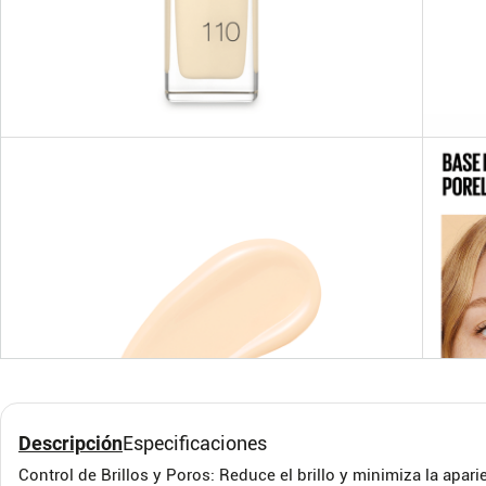
Pague n 3 Meses
Base de maquillaje en
Base 
suero Futurist Skin Tint
Wear
Serum SPF20 - Estée
Estée Lauder
Loreal 
Lauder
Descripción
Especificaciones
Control de Brillos y Poros: Reduce el brillo y minimiza la apari