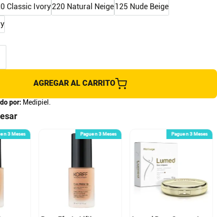
0 Classic Ivory
220 Natural Neige
125 Nude Beige
ry
AGREGAR AL CARRITO
do por:
Medipiel.
resar
e n 3 Meses
Pague n 3 Meses
Pague n 3 Meses