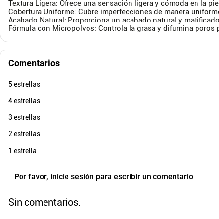
Textura Ligera: Ofrece una sensación ligera y cómoda en la pie
Cobertura Uniforme: Cubre imperfecciones de manera uniforme
Acabado Natural: Proporciona un acabado natural y matificado
Fórmula con Micropolvos: Controla la grasa y difumina poros 
$
296
.
100
$
89
Cuota de Referencia*
quincenas de
Comentarios
Envió Gratis
E
AGREGAR
5 estrellas
4 estrellas
3 estrellas
2 estrellas
1 estrella
Por favor, inicie sesión para escribir un comentario
Sin comentarios.