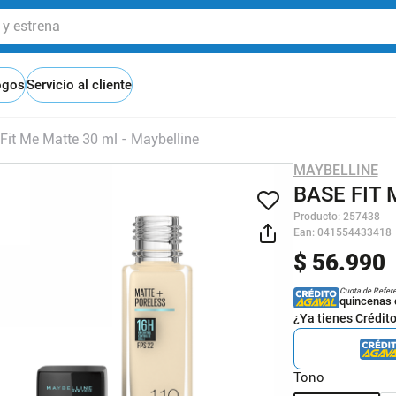
 estrena
ogos
Servicio al cliente
Fit Me Matte 30 ml - Maybelline
MAYBELLINE
BASE FIT 
Producto
:
257438
Ean
:
041554433418
$
56
.
990
Cuota de Refer
quincenas 
¿Ya tienes Crédit
Tono