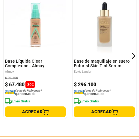
Base Líquida Clear
Base de maquillaje en suero
Complexion - Almay
Futurist Skin Tint Serum
SPF20 - Estée Lauder
Almay
Estée Lauder
$
96
.
400
$
67
.
480
$
296
.
100
-
30
%
Cuota de Referencia*
Cuota de Referencia*
quincenas de
quincenas de
Envió Gratis
Envió Gratis
AGREGAR
AGREGAR