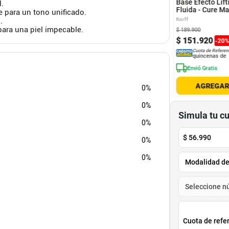
Base Efecto Lift
l.
Fluida - Cure M
 para un tono unificado.
ml - Korff
.
Korff
para una piel impecable.
$
189
.
900
.
900
$
79
.
900
$
151
.
920
-
20
Cuota de Referencia*
Cuota de Referencia*
Cuota de Referen
quincenas de
quincenas de
quincenas de
nvió Gratis
Envió Gratis
Envió Gratis
AGREGAR
AGREGAR
AGREGA
0%
0%
Simula tu c
0%
$
56.990
0%
0%
Cuota de refe