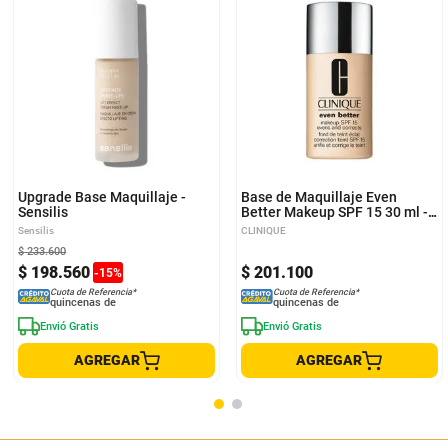
Upgrade Base Maquillaje -
Base de Maquillaje Even
Sensilis
Better Makeup SPF 15 30 ml -
Clinique
Sensilis
CLINIQUE
$
233
.
600
$
198
.
560
$
201
.
100
-
15
%
Cuota de Referencia*
Cuota de Referencia*
quincenas de
quincenas de
Envió Gratis
Envió Gratis
AGREGAR
AGREGAR