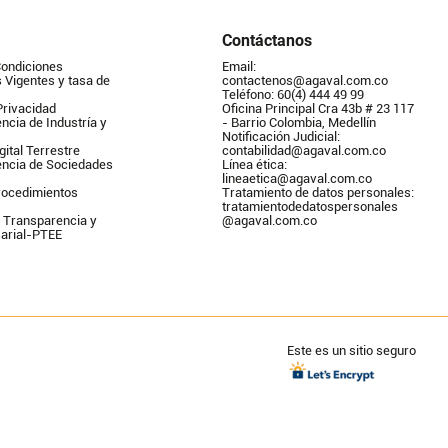
Contáctanos
Condiciones
Email: 
Vigentes y tasa de 
contactenos@agaval.com.co
Teléfono: 60(4) 444 49 99
Privacidad
Oficina Principal Cra 43b # 23 117 
ncia de Industría y 
- Barrio Colombia, Medellín
Notificación Judicial: 
gital Terrestre
contabilidad@agaval.com.co
encia de Sociedades
Línea ética: 
lineaetica@agaval.com.co 
ocedimientos 
Tratamiento de datos personales: 
tratamientodedatospersonales        
 Transparencia y 
@agaval.com.co
arial-PTEE
Este es un sitio seguro