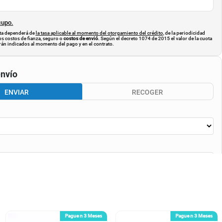
cupo.
uota dependerá de
la tasa aplicable al momento del otorgamiento del crédito
, de la periodicidad
os costos de fianza, seguro o
costos de envió
. Según el decreto 1074 de 2015 el valor de la cuota
án indicados al momento del pago y en el contrato.
nvío
ENVIAR
RECOGER
CALCULAR ENVÍO
Pague n 3 Meses
Pague n 3 Meses