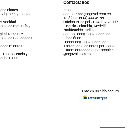
Contáctanos
Condiciones
Email: 
Vigentes y tasa de 
contactenos@agaval.com.co
Teléfono: 60(4) 444 49 99
Privacidad
Oficina Principal Cra 43b # 23 117 
ncia de Industría y 
- Barrio Colombia, Medellín
Notificación Judicial: 
gital Terrestre
contabilidad@agaval.com.co
encia de Sociedades
Línea ética: 
lineaetica@agaval.com.co 
ocedimientos 
Tratamiento de datos personales: 
tratamientodedatospersonales        
 Transparencia y 
@agaval.com.co
arial-PTEE
Este es un sitio seguro