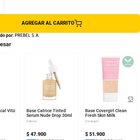
AGREGAR AL CARRITO
do por:
PREBEL S.A.
resar
cal Vitú
Base Catrice Tinted
Base Covergirl Clean
Serum Nude Drop 30ml
Fresh Skin Milk
Catrice
Covergirl
$
47
.
900
$
51
.
900