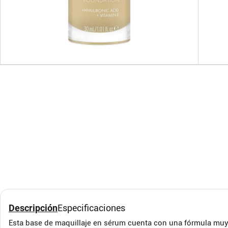
BASE LIQUIDA CATRICE
BASE
HD
PER
FAC
Catrice
Max Fa
Descripción
Especificaciones
$
45
.
500
$
79
Esta base de maquillaje en sérum cuenta con una fórmula muy fl