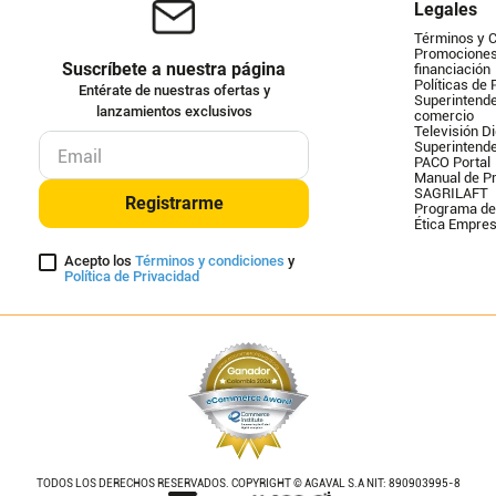
Legales
Términos y 
Promociones 
Suscríbete a nuestra página
financiación
Políticas de 
Entérate de nuestras ofertas y
Superintende
lanzamientos exclusivos
comercio
Televisión Di
Superintend
PACO Portal
Manual de Pr
SAGRILAFT
Registrarme
Programa de
Ética Empres
Acepto los
Términos y condiciones
y
Política de Privacidad
TODOS LOS DERECHOS RESERVADOS. COPYRIGHT © AGAVAL S.A NIT: 890903995-8