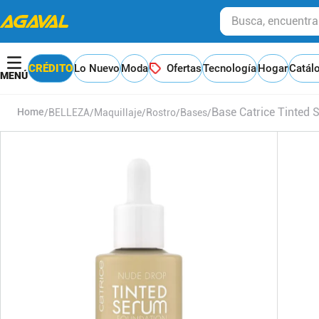
Busca, encuentra y
CRÉDITO
Lo Nuevo
Moda
Ofertas
Tecnología
Hogar
Catál
Base Catrice Tinted
BELLEZA
Maquillaje
Rostro
Bases