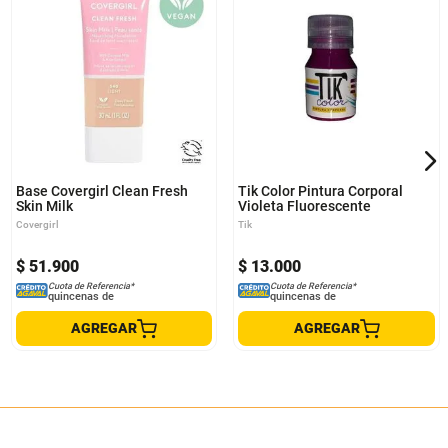
Base Covergirl Clean Fresh
Tik Color Pintura Corporal
Skin Milk
Violeta Fluorescente
Covergirl
Tik
$
51
.
900
$
13
.
000
Cuota de Referencia*
Cuota de Referencia*
quincenas de
quincenas de
AGREGAR
AGREGAR