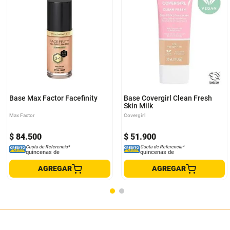
Base Max Factor Facefinity
Base Covergirl Clean Fresh
Skin Milk
Max Factor
Covergirl
$
84
.
500
$
51
.
900
Cuota de Referencia*
Cuota de Referencia*
quincenas de
quincenas de
AGREGAR
AGREGAR