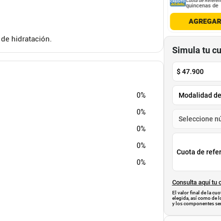
Cuota de Referencia*
Cuota de Referencia*
Cuota de Referen
quincenas de
quincenas de
quincenas de
AGREGAR
AGREGAR
AGREGA
 de hidratación.
Simula tu c
$
47.900
0%
0%
0%
0%
Cuota de refe
0%
Consulta aquí tu 
El valor final de la c
elegida, así como de l
y los componentes ser