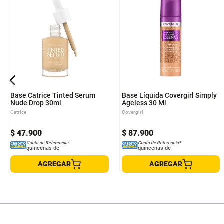
Base Catrice Tinted Serum
Base Líquida Covergirl Simply
Nude Drop 30ml
Ageless 30 Ml
Catrice
Covergirl
$
47
.
900
$
87
.
900
Cuota de Referencia*
Cuota de Referencia*
quincenas de
quincenas de
AGREGAR
AGREGAR