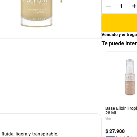
Vendido y entrega
Te puede inte
 LASTING
BASE MIRACLE PURE
FORMANCE MAX
TOR
ctor
Max Factor
Base Elixir Tropi
28 Ml
Vitú
.
500
$
93
.
500
$
27
.
900
uida, ligera y transpirable.