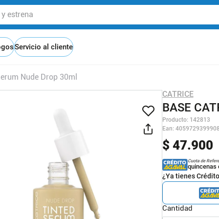
 estrena
ogos
Servicio al cliente
 Serum Nude Drop 30ml
CATRICE
BASE CAT
Producto
:
142813
Ean
:
405972939990
$
47
.
900
Cuota de Refer
quincenas 
¿Ya tienes Crédit
Cantidad