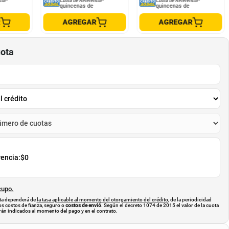
cia*
Cuota de Referencia*
Cuota de Referencia*
quincenas de
quincenas de
R
AGREGAR
AGREGAR
uota
rencia:
$0
cupo.
uota dependerá de
la tasa aplicable al momento del otorgamiento del crédito
, de la periodicidad
os costos de fianza, seguro o
costos de envió
. Según el decreto 1074 de 2015 el valor de la cuota
án indicados al momento del pago y en el contrato.