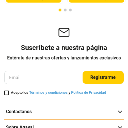
Colchon Blaser Doble Pillow
Combo Base Cama + Colchón
140X190 Cm
Blaser 120 Semidoble + Espaldar
Muebles Rem
Muebles Rem
AGREGAR
AGREGAR
Suscríbete a nuestra página
Entérate de nuestras ofertas y lanzamientos exclusivos
Registrarme
Acepto los
Términos y condiciones
y
Política de Privacidad