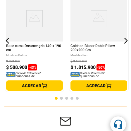
Base cama Dreamer gris 140 x 190
Colchon Blaser Doble Pillow
cm
200x200 Cm
Muebles Online
Muebles Rem
$
898
.
900
$
3
.
631
.
900
$
508
.
900
$
1
.
815
.
900
-
43
%
-
50
%
Cuota de Referencia*
Cuota de Referencia*
quincenas de
quincenas de
AGREGAR
AGREGAR