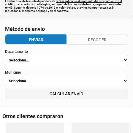
El valor final de la cuota dependerá de
la tasa aplicable al momento del otorgamiento del
crédito
, de la periodicidad elegida, así como de los costos de fianza, seguro o
costos de
envió
. Según el decreto 1074 de 2015 el valor de la cuota y los componentes serán
indicados al momento del pago y en el contrato.
Método de envío
ENVIAR
RECOGER
Departamento
Municipio
CALCULAR ENVÍO
Otros clientes compraron