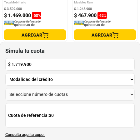
Espaldar
Teca Mobiliario
Muebles Rem
$
3
.
529
.
000
$
1
.
245
.
900
$
1
.
469
.
000
$
467
.
900
-
58
%
-
62
%
Cuota de Referencia*
Cuota de Referencia*
quincenas de
quincenas de
AGREGAR
AGREGAR
Simula tu cuota
$
1.719.900
Cuota de referencia:
$0
Consulta aquí tu cupo.