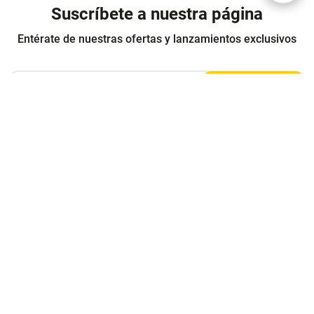
Suscríbete a nuestra página
Entérate de nuestras ofertas y lanzamientos exclusivos
Registrarme
Acepto los
Términos y condiciones
y
Política de Privacidad
Contáctanos
Sobre Agaval
Servicio al cliente
Legales