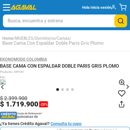
Hola
Inicia sesión
Busca, encuentra y estrena
MUEBLES
Dormitorio
Camas
Base Cama Con Espaldar Doble Paris Gris Plomo
EKONOMODO COLOMBIA
BASE CAMA CON ESPALDAR DOBLE PARIS GRIS PLOMO
Producto
:
289181
Ean
:
$
2
.
399
.
900
$
1
.
719
.
900
-
28
%
Cuota de Referencia*
quincenas de
¿Ya tienes Crédito Agaval?
Consulta tu cupo