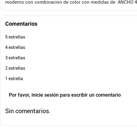
moderno con combinacion de color con medidas de: ANCHO 
$
363
.
900
$
1
.
57
$
252
.
900
$
1
.
-
30
%
Cuota de Referencia*
quincenas de
Comentarios
AGREGAR
5 estrellas
4 estrellas
3 estrellas
2 estrellas
1 estrella
Por favor, inicie sesión para escribir un comentario
Sin comentarios.