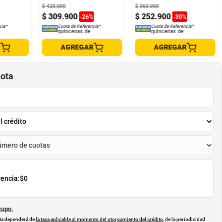
$
420
.
000
$
363
.
900
$
309
.
900
$
252
.
900
-
26
%
-
30
%
cia*
Cuota de Referencia*
Cuota de Referencia*
quincenas de
quincenas de
R
AGREGAR
AGREGAR
uota
rencia:
$0
cupo.
uota dependerá de
la tasa aplicable al momento del otorgamiento del crédito
, de la periodicidad