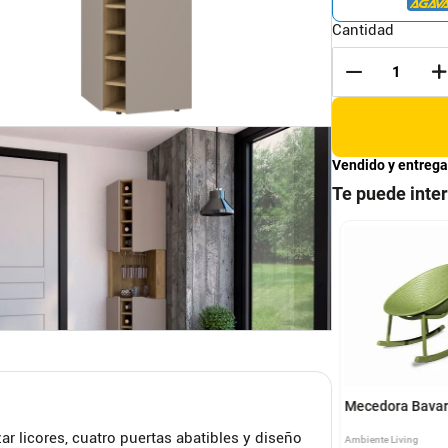
Cantidad
Vendido y entrega
Te puede inte
nteria Albatros RTA
Bar Esquinero Shangai
ue + Caramelo
RTA Macadamia
UEBLES
RTA MUEBLES
Mecedora Bavar
r licores, cuatro puertas abatibles y diseño
Ambiente Living