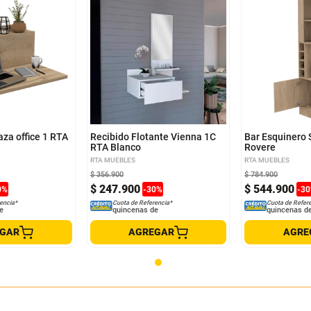
aza office 1 RTA
Recibido Flotante Vienna 1C
Bar Esquinero 
RTA Blanco
Rovere
RTA MUEBLES
RTA MUEBLES
$
356
.
900
$
784
.
900
$
247
.
900
$
544
.
900
0
%
-
30
%
-
30
encia*
Cuota de Referencia*
Cuota de Refer
e
quincenas de
quincenas d
EGAR
AGREGAR
AGRE