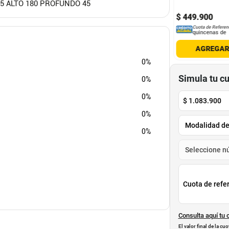
45 ALTO 180 PROFUNDO 45
6
.
900
$
1
.
619
.
900
094
.
900
$
1
.
124
.
900
$
449
.
900
-
30
%
-
30
%
Cuota de Referencia*
Cuota de Referencia*
Cuota de Referen
quincenas de
quincenas de
quincenas de
AGREGAR
AGREGAR
AGREGA
0%
Simula tu c
0%
0%
$
1.083.900
0%
0%
Cuota de refe
Consulta aquí tu 
El valor final de la c