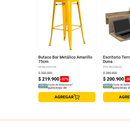
Butaco Bar Metálico Amarillo
Escritorio Terr
75cm
Duna
MOBLIHOUSE
RTA MUEBLES
$
350
.
000
$
288
.
900
$
219
.
900
$
200
.
900
-
37
%
-
3
Cuota de Referencia*
Cuota de Refer
quincenas de
quincenas d
AGREGAR
AGR