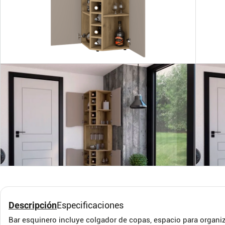
Repisa de TV Glen 125
Esta
RTA Wengue
Weng
RTA MUEBLES
RTA M
Descripción
Especificaciones
Bar esquinero incluye colgador de copas, espacio para organiza