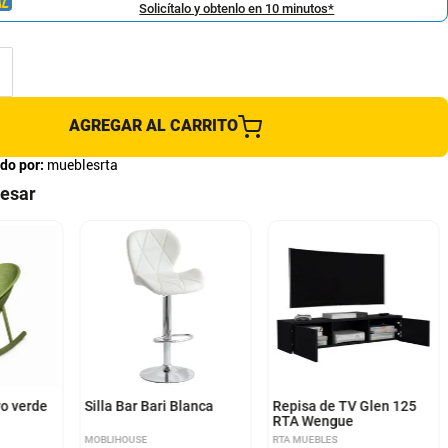
Solicítalo y obtenlo en 10 minutos*
AGREGAR AL CARRITO
do por:
mueblesrta
resar
o verde
Silla Bar Bari Blanca
Repisa de TV Glen 125
RTA Wengue
MOBLIHOUSE
RTA MUEBLES