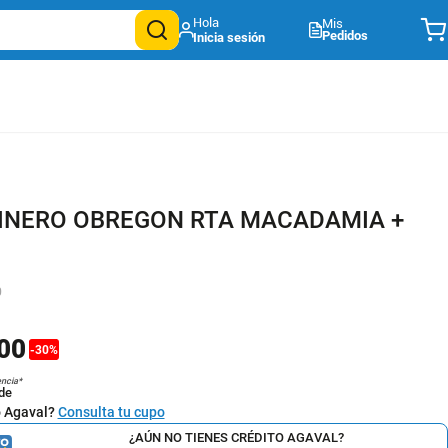
Mis
Pedidos
INERO OBREGON RTA MACADAMIA +
0
00
-
30
%
encia*
de
o Agaval?
Consulta tu cupo
¿AÚN NO TIENES CRÉDITO AGAVAL?