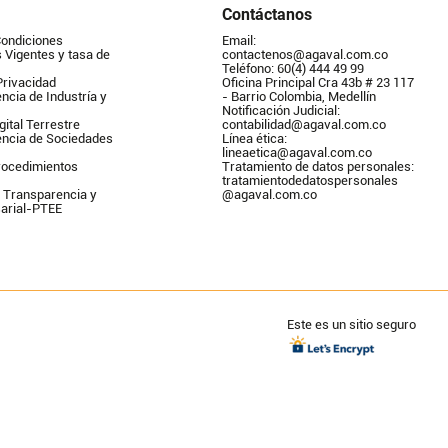
Contáctanos
Condiciones
Email: 
Vigentes y tasa de 
contactenos@agaval.com.co
Teléfono: 60(4) 444 49 99
Privacidad
Oficina Principal Cra 43b # 23 117 
ncia de Industría y 
- Barrio Colombia, Medellín
Notificación Judicial: 
gital Terrestre
contabilidad@agaval.com.co
encia de Sociedades
Línea ética: 
lineaetica@agaval.com.co 
ocedimientos 
Tratamiento de datos personales: 
tratamientodedatospersonales        
 Transparencia y 
@agaval.com.co
arial-PTEE
Este es un sitio seguro