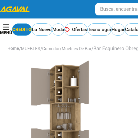
Busca, encuentra y
CRÉDITO
Lo Nuevo
Moda
Ofertas
Tecnología
Hogar
Catál
Bar Esquinero Obr
MUEBLES
Comedor
Muebles De Bar