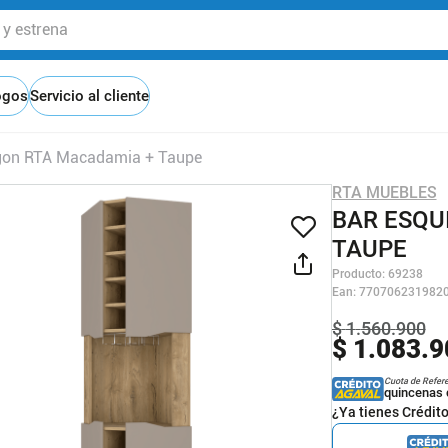
 estrena
ogos
Servicio al cliente
egon RTA Macadamia + Taupe
RTA MUEBLES
BAR ESQU
TAUPE
Producto
:
69238
Ean
:
770706231982
$
1
.
560
.
900
$
1
.
083
.
9
Cuota de Refer
quincenas 
¿Ya tienes Crédit