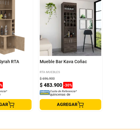
Syrah RTA
Mueble Bar Kava Coñac
RTA MUEBLES
$
696
.
900
$
483
.
900
%
-
30
%
encia*
Cuota de Referencia*
e
quincenas de
GAR
AGREGAR