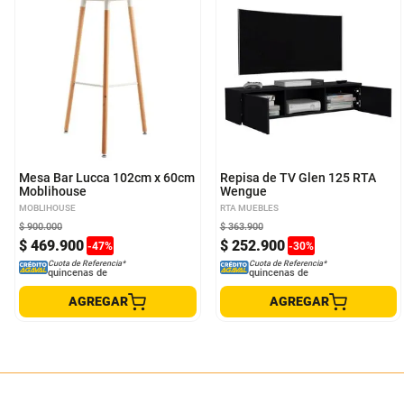
Mesa Bar Lucca 102cm x 60cm
Repisa de TV Glen 125 RTA
Moblihouse
Wengue
MOBLIHOUSE
RTA MUEBLES
$
900
.
000
$
363
.
900
$
469
.
900
$
252
.
900
-
47
%
-
30
%
Cuota de Referencia*
Cuota de Referencia*
quincenas de
quincenas de
AGREGAR
AGREGAR