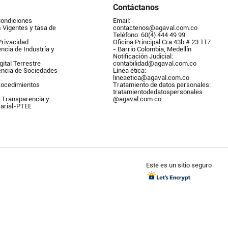
Contáctanos
Condiciones
Email: 
Vigentes y tasa de 
contactenos@agaval.com.co
Teléfono: 60(4) 444 49 99
Privacidad
Oficina Principal Cra 43b # 23 117 
ncia de Industría y 
- Barrio Colombia, Medellín
Notificación Judicial: 
gital Terrestre
contabilidad@agaval.com.co
encia de Sociedades
Línea ética: 
lineaetica@agaval.com.co 
ocedimientos 
Tratamiento de datos personales: 
tratamientodedatospersonales        
 Transparencia y 
@agaval.com.co
arial-PTEE
Este es un sitio seguro