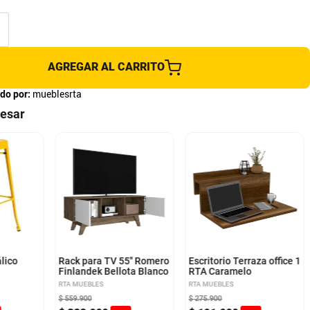
AGREGAR AL CARRITO
do por:
mueblesrta
resar
lico
Rack para TV 55'' Romero
Escritorio Terraza office 1
Finlandek Bellota Blanco
RTA Caramelo
RTA MUEBLES
RTA MUEBLES
$
559
.
900
$
275
.
900