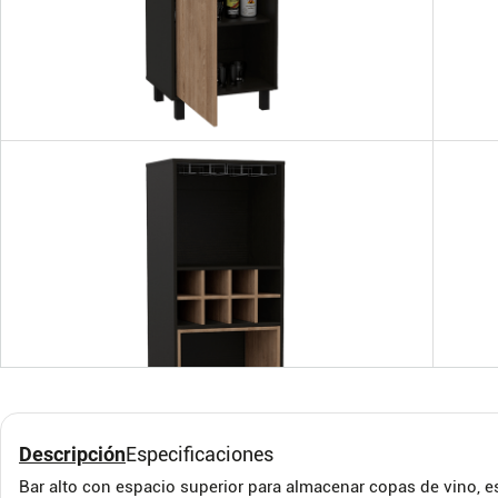
Escri
RTA 
RTA M
Rack para TV 55'' Romero
Finlandek Bellota Blanco
Descripción
Especificaciones
RTA MUEBLES
$
559
.
900
$
275
.
Bar alto con espacio superior para almacenar copas de vino, e