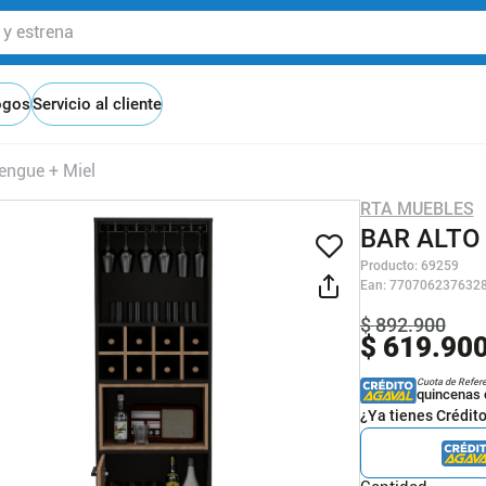
 estrena
ogos
Servicio al cliente
engue + Miel
RTA MUEBLES
BAR ALTO
Producto
:
69259
Ean
:
770706237632
$
892
.
900
$
619
.
90
Cuota de Refer
quincenas 
¿Ya tienes Crédit