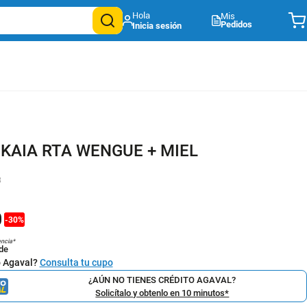
Mis
Pedidos
 KAIA RTA WENGUE + MIEL
8
0
-
30
%
encia*
de
o Agaval?
Consulta tu cupo
¿AÚN NO TIENES CRÉDITO AGAVAL?
Solicítalo y obtenlo en 10 minutos*