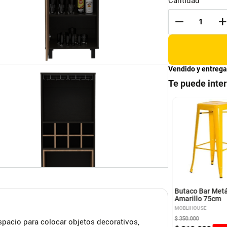
Cantidad
Vendido y entrega
Te puede inte
torio Terraza office 1
Mueble Bar Kava Coñac
Caramelo
UEBLES
RTA MUEBLES
Butaco Bar Metá
Amarillo 75cm
MOBLIHOUSE
900
$
696
.
900
$
350
.
000
spacio para colocar objetos decorativos,