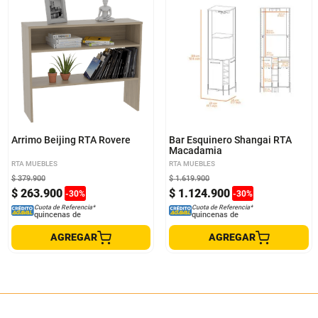
Arrimo Beijing RTA Rovere
Bar Esquinero Shangai RTA
Macadamia
RTA MUEBLES
RTA MUEBLES
$
379
.
900
$
1
.
619
.
900
$
263
.
900
$
1
.
124
.
900
-
30
%
-
30
%
Cuota de Referencia*
Cuota de Referencia*
quincenas de
quincenas de
AGREGAR
AGREGAR