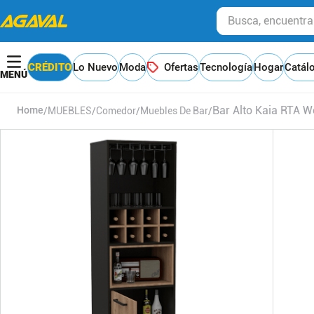
Busca, encuentra y
CRÉDITO
Lo Nuevo
Moda
Ofertas
Tecnología
Hogar
Catál
Bar Alto Kaia RTA W
MUEBLES
Comedor
Muebles De Bar