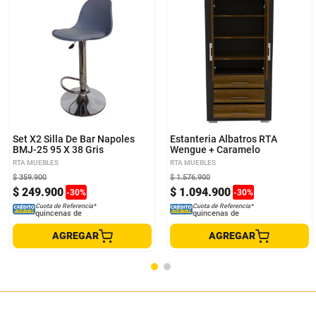
Set X2 Silla De Bar Napoles
Estanteria Albatros RTA
BMJ-25 95 X 38 Gris
Wengue + Caramelo
RTA MUEBLES
RTA MUEBLES
$
359
.
900
$
1
.
576
.
900
$
249
.
900
$
1
.
094
.
900
-
30
%
-
30
%
Cuota de Referencia*
Cuota de Referencia*
quincenas de
quincenas de
AGREGAR
AGREGAR