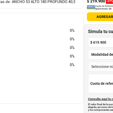
1
.
900
$
483
.
900
$
219
.
900
-
30
%
-
30
%
-
37
didas de: ANCHO 53 ALTO 180 PROFUNDO 40,3
Cuota de Referencia*
Cuota de Referencia*
Cuota de Referen
quincenas de
quincenas de
quincenas de
AGREGAR
AGREGAR
AGREGA
0%
Simula tu c
0%
$
619.900
0%
0%
0%
Cuota de refe
Consulta aquí tu 
El valor final de la c
elegida, así como de l
y los componentes ser