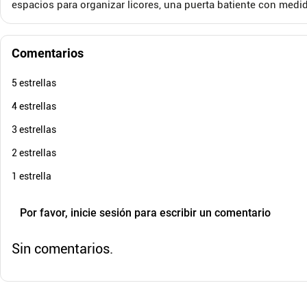
$
388
.
900
$
19
-
30
%
espacios para organizar licores, una puerta batiente con me
Cuota de Referencia*
quincenas de
AGREGAR
Comentarios
5 estrellas
4 estrellas
3 estrellas
2 estrellas
1 estrella
Por favor, inicie sesión para escribir un comentario
Sin comentarios.