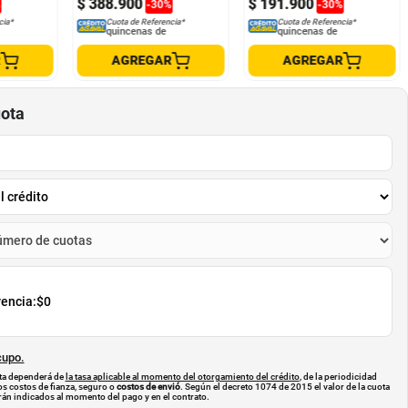
$
388
.
900
$
191
.
900
%
-
30
%
-
30
%
cia*
Cuota de Referencia*
Cuota de Referencia*
quincenas de
quincenas de
R
AGREGAR
AGREGAR
uota
rencia:
$0
cupo.
uota dependerá de
la tasa aplicable al momento del otorgamiento del crédito
, de la periodicidad
os costos de fianza, seguro o
costos de envió
. Según el decreto 1074 de 2015 el valor de la cuota
án indicados al momento del pago y en el contrato.