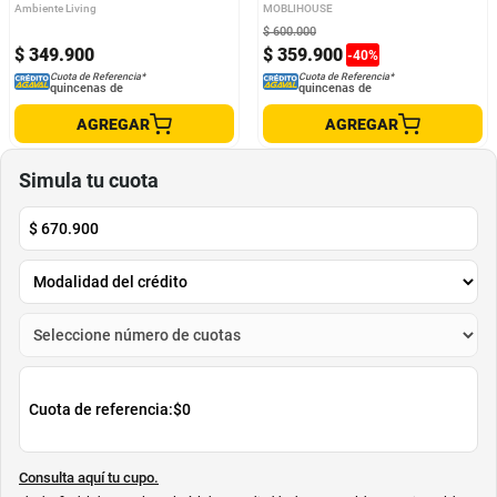
Ambiente Living
MOBLIHOUSE
$
600
.
000
$
349
.
900
$
359
.
900
-
40
%
Cuota de Referencia*
Cuota de Referencia*
quincenas de
quincenas de
AGREGAR
AGREGAR
Simula tu cuota
$
670.900
Cuota de referencia:
$0
Consulta aquí tu cupo.