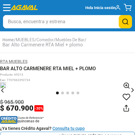
Hola
Inicia sesión
Busca, encuentra y estrena
MUEBLES
Comedor
Muebles De Bar
Bar Alto Carmenere RTA Miel + plomo
RTA MUEBLES
BAR ALTO CARMENERE RTA MIEL + PLOMO
Producto
:
69213
Ean
:
7707062392724
$
965
.
900
$
670
.
900
-
30
%
Cuota de Referencia*
quincenas de
¿Ya tienes Crédito Agaval?
Consulta tu cupo