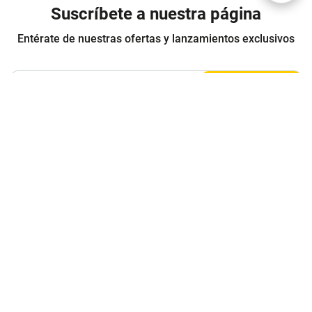
Suscríbete a nuestra página
Entérate de nuestras ofertas y lanzamientos exclusivos
Registrarme
Acepto los
Términos y condiciones
y
Política de Privacidad
Contáctanos
Sobre Agaval
Servicio al cliente
Legales