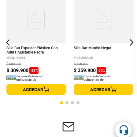
Silla Bar Espaldar Plástico Con
Silla Bar Mardin Negra
Altura Ajustable Negra
MOBLIHOUSE
MOBLIHOUSE
$
600
.
000
$
450
.
000
$
309
.
900
$
359
.
900
-
48
%
-
20
%
Cuota de Referencia*
Cuota de Referencia*
quincenas de
quincenas de
AGREGAR
AGREGAR