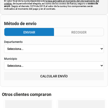
El valor final de la cuota dependerá de
la tasa aplicable al momento del otorgamiento del
crédito
, de la periodicidad elegida, así como de los costos de fianza, seguro o
costos de
envió
. Según el decreto 1074 de 2015 el valor de la cuota y los componentes serán
indicados al momento del pago y en el contrato.
Método de envío
ENVIAR
RECOGER
Departamento
Municipio
CALCULAR ENVÍO
Otros clientes compraron