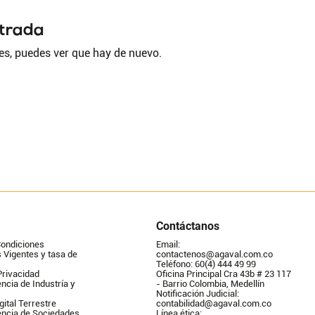
ntrada
es, puedes ver que hay de nuevo.
Contáctanos
Condiciones
Email: 
Vigentes y tasa de 
contactenos@agaval.com.co
Teléfono: 60(4) 444 49 99
Privacidad
Oficina Principal Cra 43b # 23 117 
ncia de Industría y 
- Barrio Colombia, Medellín
Notificación Judicial: 
gital Terrestre
contabilidad@agaval.com.co
encia de Sociedades
Línea ética: 