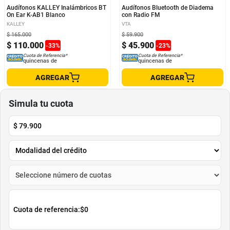
Audífonos KALLEY Inalámbricos BT
Audífonos Bluetooth de Diadema
On Ear K-AB1 Blanco
con Radio FM
KALLEY
VTA
$
165
.
000
$
59
.
900
$
110
.
000
$
45
.
900
-
33
%
-
23
%
Cuota de Referencia*
Cuota de Referencia*
quincenas de
quincenas de
AGREGAR
AGREGAR
Simula tu cuota
$
79.900
Cuota de referencia:
$0