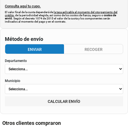
Consulta aquí tu cupo.
El valor final de la cuota dependerá de
la tasa aplicable al momento del otorgamiento del
crédito
, de la periodicidad elegida, así como de los costos de fianza, seguro o
costos de
envió
. Según el decreto 1074 de 2015 el valor de la cuota y los componentes serán
indicados al momento del pago y en el contrato.
Método de envío
ENVIAR
RECOGER
Departamento
Municipio
CALCULAR ENVÍO
Otros clientes compraron