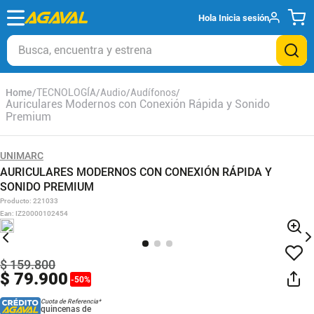
Hola
Inicia sesión
Busca, encuentra y estrena
TECNOLOGÍA
Audio
Audífonos
Auriculares Modernos con Conexión Rápida y Sonido
Premium
UNIMARC
AURICULARES MODERNOS CON CONEXIÓN RÁPIDA Y
SONIDO PREMIUM
Producto
:
221033
Ean
:
IZ20000102454
$
159
.
800
$
79
.
900
-
50
%
Cuota de Referencia*
quincenas de