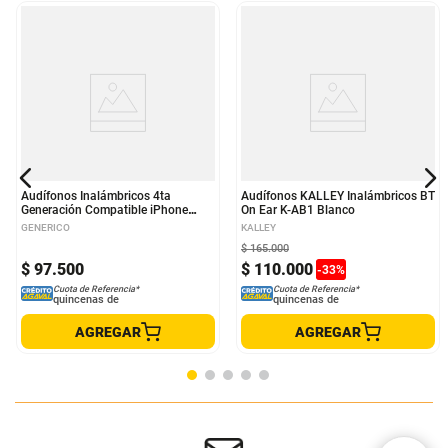
Audífonos Inalámbricos 4ta
Audífonos KALLEY Inalámbricos BT
Generación Compatible iPhone
On Ear K-AB1 Blanco
Android Color Blanco
GENERICO
KALLEY
$
165
.
000
$
97
.
500
$
110
.
000
-
33
%
Cuota de Referencia*
Cuota de Referencia*
quincenas de
quincenas de
AGREGAR
AGREGAR