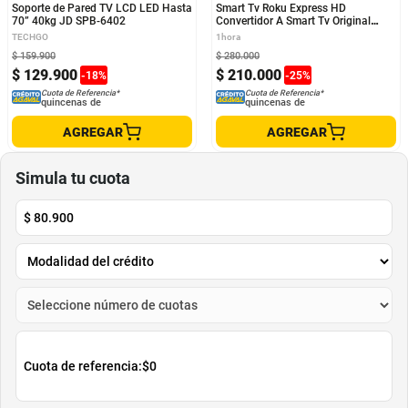
Soporte de Pared TV LCD LED Hasta
Smart Tv Roku Express HD
70” 40kg JD SPB-6402
Convertidor A Smart Tv Original
Roku
TECHGO
1hora
$
159
.
900
$
280
.
000
$
129
.
900
$
210
.
000
-
18
%
-
25
%
Cuota de Referencia*
Cuota de Referencia*
quincenas de
quincenas de
AGREGAR
AGREGAR
Simula tu cuota
$
80.900
Cuota de referencia:
$0