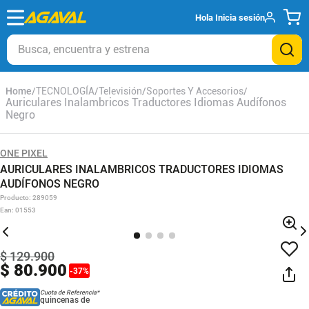
Hola
Inicia sesión
Busca, encuentra y estrena
TECNOLOGÍA
Televisión
Soportes Y Accesorios
Auriculares Inalambricos Traductores Idiomas Audífonos
Negro
ONE PIXEL
AURICULARES INALAMBRICOS TRADUCTORES IDIOMAS
AUDÍFONOS NEGRO
Producto
:
289059
Ean
:
01553
$
129
.
900
$
80
.
900
-
37
%
Cuota de Referencia*
quincenas de