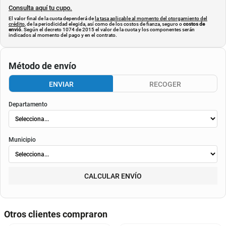
Consulta aquí tu cupo.
El valor final de la cuota dependerá de
la tasa aplicable al momento del otorgamiento del
crédito
, de la periodicidad elegida, así como de los costos de fianza, seguro o
costos de
envió
. Según el decreto 1074 de 2015 el valor de la cuota y los componentes serán
indicados al momento del pago y en el contrato.
Método de envío
ENVIAR
RECOGER
Departamento
Municipio
CALCULAR ENVÍO
Otros clientes compraron