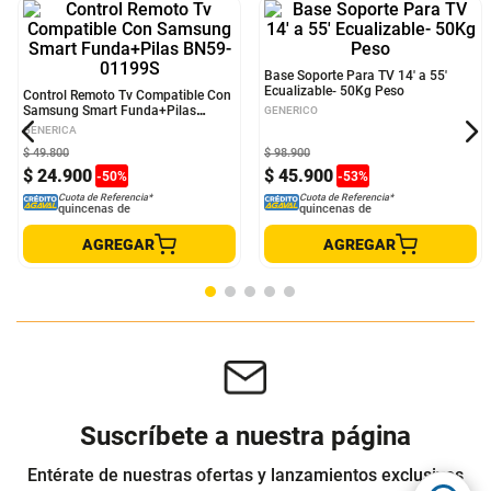
Control Remoto Tv Compatible Con
Base Soporte Para TV 14' a 55'
Samsung Smart Funda+Pilas
Ecualizable- 50Kg Peso
BN59-01199S
GENERICA
GENERICO
$
49
.
800
$
98
.
900
$
24
.
900
$
45
.
900
-
50
%
-
53
%
Cuota de Referencia*
Cuota de Referencia*
quincenas de
quincenas de
AGREGAR
AGREGAR