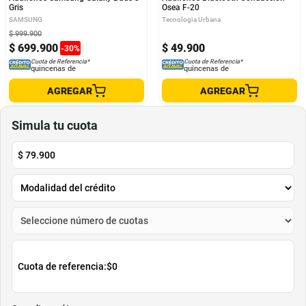
Gris
Osea F-20
SAMSUNG
Tecnologia Urbana
$
999
.
900
$
699
.
900
$
49
.
900
-
30
%
Cuota de Referencia*
Cuota de Referencia*
quincenas de
quincenas de
AGREGAR
AGREGAR
Simula tu cuota
$
79.900
Cuota de referencia:
$0