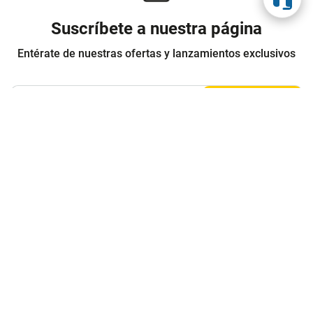
Suscríbete a nuestra página
Entérate de nuestras ofertas y lanzamientos exclusivos
Registrarme
Acepto los
Términos y condiciones
y
Política de Privacidad
Contáctanos
Sobre Agaval
Servicio al cliente
Legales