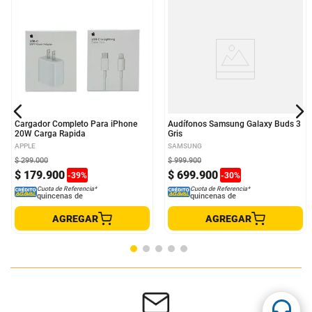
Cargador Completo Para iPhone
Audífonos Samsung Galaxy Buds 3
20W Carga Rapida
Gris
APPLE
SAMSUNG
$
299
.
000
$
999
.
900
$
179
.
900
$
699
.
900
-
39
%
-
30
%
Cuota de Referencia*
Cuota de Referencia*
quincenas de
quincenas de
AGREGAR
AGREGAR