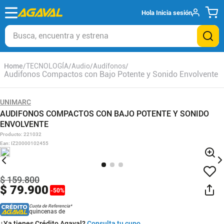
Hola
Inicia sesión
Busca, encuentra y estrena
TECNOLOGÍA
Audio
Audífonos
Audifonos Compactos con Bajo Potente y Sonido Envolvente
UNIMARC
AUDIFONOS COMPACTOS CON BAJO POTENTE Y SONIDO
ENVOLVENTE
Producto
:
221032
Ean
:
IZ20000102455
$
159
.
800
$
79
.
900
-
50
%
Cuota de Referencia*
quincenas de
¿Ya tienes Crédito Agaval?
Consulta tu cupo