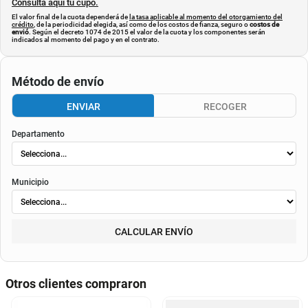
Consulta aquí tu cupo.
El valor final de la cuota dependerá de
la tasa aplicable al momento del otorgamiento del
crédito
, de la periodicidad elegida, así como de los costos de fianza, seguro o
costos de
envió
. Según el decreto 1074 de 2015 el valor de la cuota y los componentes serán
indicados al momento del pago y en el contrato.
Método de envío
ENVIAR
RECOGER
Departamento
Municipio
CALCULAR ENVÍO
Otros clientes compraron