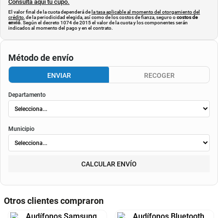
Consulta aquí tu cupo.
El valor final de la cuota dependerá de
la tasa aplicable al momento del otorgamiento del
crédito
, de la periodicidad elegida, así como de los costos de fianza, seguro o
costos de
envió
. Según el decreto 1074 de 2015 el valor de la cuota y los componentes serán
indicados al momento del pago y en el contrato.
Método de envío
ENVIAR
RECOGER
Departamento
Municipio
CALCULAR ENVÍO
Otros clientes compraron