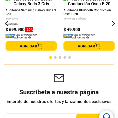
Audífonos Samsung Galaxy Buds 3
Audífonos Bluetooth Conducción
Gris
Osea F-20
SAMSUNG
Tecnologia Urbana
$
999
.
900
$
699
.
900
$
49
.
900
-
30
%
Cuota de Referencia*
Cuota de Referencia*
quincenas de
quincenas de
AGREGAR
AGREGAR