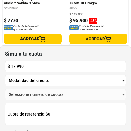
Audio Y Sonido 3.5mm
JKMX JK1 Negro
GENERICO
JKMX
$
169
.
900
$
7770
$
95
.
900
-
43
%
Cuota de Referencia*
Cuota de Referencia*
quincenas de
quincenas de
AGREGAR
AGREGAR
Simula tu cuota
$
17.990
Cuota de referencia:
$0