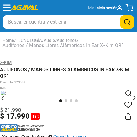
Hola
Inicia sesión
Busca, encuentra y estrena
TECNOLOGÍA
Audio
Audífonos
Audífonos / Manos Libres Alámbricos In Ear X-Kim QR1
X-KIM
AUDÍFONOS / MANOS LIBRES ALÁMBRICOS IN EAR X-KIM
QR1
Producto
:
229582
Ean
:
$
21
.
990
$
17
.
990
-
18
%
Cuota de Referencia*
quincenas de
¿Ya tienes Crédito Agaval?
Consulta tu cupo