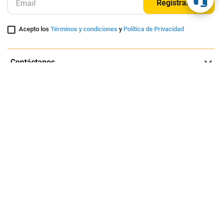
Suscríbete a nuestra página
Entérate de nuestras ofertas y lanzamientos exclusivos
Registrarme
Acepto los
Términos y condiciones
y
Política de Privacidad
Contáctanos
Sobre Agaval
Servicio al cliente
Legales