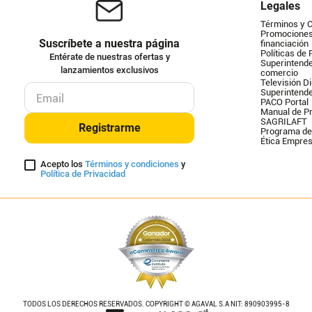
Legales
Términos y 
Promociones 
Suscríbete a nuestra página
financiación
Políticas de 
Entérate de nuestras ofertas y
Superintende
lanzamientos exclusivos
comercio
Televisión Di
Superintend
PACO Portal
Manual de Pr
SAGRILAFT
Registrarme
Programa de
Ética Empres
Acepto los
Términos y condiciones
y
Política de Privacidad
TODOS LOS DERECHOS RESERVADOS. COPYRIGHT © AGAVAL S.A NIT: 890903995-8