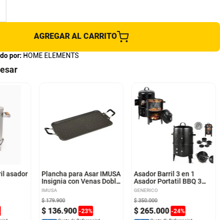
AGREGAR AL CARRITO
do por:
HOME ELEMENTS
resar
il asador
Plancha para Asar IMUSA
Asador Barril 3 en 1
Insignia con Venas Doble
Asador Portatil BBQ 3
Antiadherente
Pisos Asador Parilla A
IMUSA
GENERICO
Carbon Desmontable
$
179
.
900
$
350
.
000
$
136
.
900
$
265
.
000
%
-
23
%
-
24
%