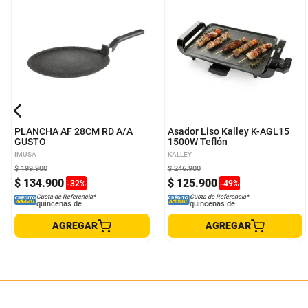
PLANCHA AF 28CM RD A/A
Asador Liso Kalley K-AGL15
GUSTO
1500W Teflón
IMUSA
KALLEY
$
199
.
900
$
246
.
900
$
134
.
900
$
125
.
900
-
32
%
-
49
%
Cuota de Referencia*
Cuota de Referencia*
quincenas de
quincenas de
AGREGAR
AGREGAR