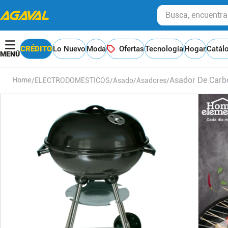
Busca, encuentra y
CRÉDITO
Lo Nuevo
Moda
Ofertas
Tecnología
Hogar
Catál
Asador De Carb
ELECTRODOMESTICOS
Asado
Asadores