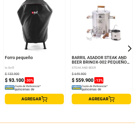
Forro pequeño
BARRIL ASADOR STEAK AND
BEER BRINOX-002 PEQUEÑO
10 - 12 Lb
In Grill
STEAK AND BEER
$
133
.
900
$
649
.
900
$
93
.
100
$
559
.
900
-
30
%
-
13
%
Cuota de Referencia*
Cuota de Referencia*
quincenas de
quincenas de
AGREGAR
AGREGAR