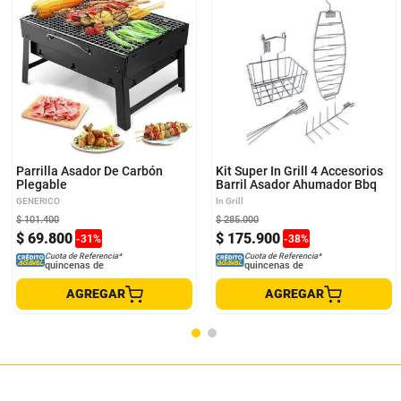
Parrilla Asador De Carbón
Kit Super In Grill 4 Accesorios
Plegable
Barril Asador Ahumador Bbq
GENERICO
In Grill
$
101
.
400
$
285
.
000
$
69
.
800
$
175
.
900
-
31
%
-
38
%
Cuota de Referencia*
Cuota de Referencia*
quincenas de
quincenas de
AGREGAR
AGREGAR