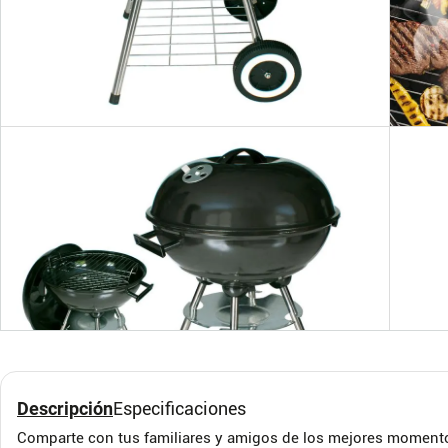
Barril Asador Eco de
Barr
Acero Inoxidable Grande
Inox
Asadores El Barril
Asadore
Descripción
Especificaciones
$
1
.
557
.
170
$
1
.
Comparte con tus familiares y amigos de los mejores momento