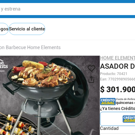
 estrena
ogos
Servicio al cliente
on Barbecue Home Elements
HOME ELEMEN
ASADOR D
Producto
:
70421
Ean
:
770299890566
$
301
.
90
Cuota de Refer
quincenas 
¿Ya tienes Crédit
Cantidad