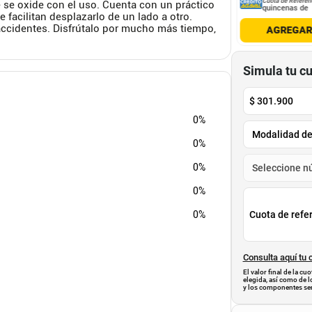
Cuota de Referencia*
Cuota de Referencia*
Cuota de Referen
 se oxide con el uso. Cuenta con un práctico
quincenas de
quincenas de
quincenas de
 facilitan desplazarlo de un lado a otro.
accidentes. Disfrútalo por mucho más tiempo,
AGREGAR
AGREGAR
AGREGA
Simula tu c
$
301.900
0%
0%
0%
0%
0%
Cuota de refe
Consulta aquí tu 
El valor final de la c
elegida, así como de l
y los componentes ser