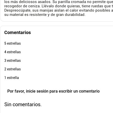
Cuota de Referencia*
los más deliciosos asados. Su parrilla cromada no permite que
quincenas de
recogedor de ceniza. Llévalo donde quieras, tiene ruedas que te
Despreocúpate, sus manijas aislan el calor evitando posibles 
AGREGAR
su material es resistente y de gran durabilidad.
Comentarios
5 estrellas
4 estrellas
3 estrellas
2 estrellas
1 estrella
Por favor, inicie sesión para escribir un comentario
Sin comentarios.