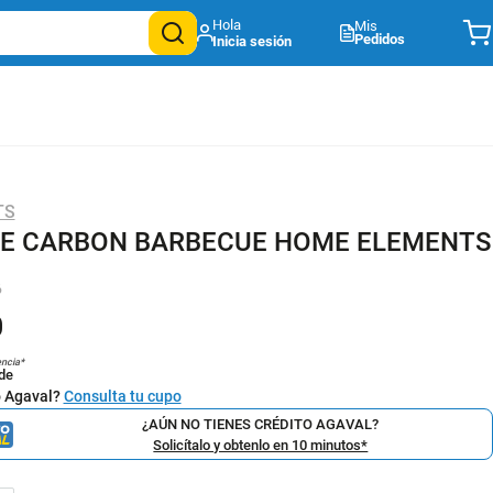
Mis
Pedidos
TS
E CARBON BARBECUE HOME ELEMENTS
6
0
encia*
de
o Agaval?
Consulta tu cupo
¿AÚN NO TIENES CRÉDITO AGAVAL?
Solicítalo y obtenlo en 10 minutos*