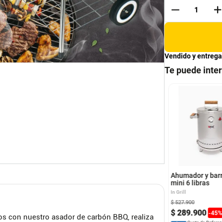
Vendido y entrega
Te puede inte
il Asador de Acero
PANINI GRILL
idable Mini
s El Barril
UNIVERSAL
Ahumador y barr
mini 6 libras
In Grill
$
274
.
900
$
527
.
900
167
.
896
$
192
.
430
$
289
.
900
-
30
%
-
45
s con nuestro asador de carbón BBQ, realiza