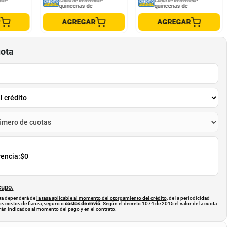
cia*
Cuota de Referencia*
Cuota de Referencia*
quincenas de
quincenas de
R
AGREGAR
AGREGAR
uota
rencia:
$0
cupo.
uota dependerá de
la tasa aplicable al momento del otorgamiento del crédito
, de la periodicidad
os costos de fianza, seguro o
costos de envió
. Según el decreto 1074 de 2015 el valor de la cuota
án indicados al momento del pago y en el contrato.