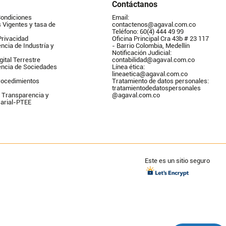
Contáctanos
Condiciones
Email: 
Vigentes y tasa de 
contactenos@agaval.com.co
Teléfono: 60(4) 444 49 99
Privacidad
Oficina Principal Cra 43b # 23 117 
ncia de Industría y 
- Barrio Colombia, Medellín
Notificación Judicial: 
gital Terrestre
contabilidad@agaval.com.co
encia de Sociedades
Línea ética: 
lineaetica@agaval.com.co 
ocedimientos 
Tratamiento de datos personales: 
tratamientodedatospersonales        
 Transparencia y 
@agaval.com.co
arial-PTEE
Este es un sitio seguro