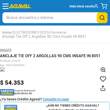
Hola
Inicia sesión
Busca, encuentra y estrena
ELECTRODOMESTICOS
Ferreteria
Anclaje Tie Off 2 Argollas 90 Cms Insafe IN 8051
INSAFE
ANCLAJE TIE OFF 2 ARGOLLAS 90 CMS INSAFE IN 8051
Producto
:
219370
Ean
:
1432122222395
$
54
.
353
Cuota de Referencia*
quincenas de
¿Ya tienes Crédito Agaval?
Consulta tu cupo
¿AÚN NO TIENES CRÉDITO AGAVAL?