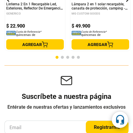
Linterna 2 En 1 Recargable Led,
Lámpara 2 en 1 solar recargable,
Exteriores, Reflector De Emergencia
canasta de protección, camping -
- Ruilang Rl 130
NY-9802A
GENERICO
MG CUSTOM GOODS
$
22
.
900
$
49
.
900
Cuota de Referencia*
Cuota de Referencia*
quincenas de
quincenas de
AGREGAR
AGREGAR
Suscríbete a nuestra página