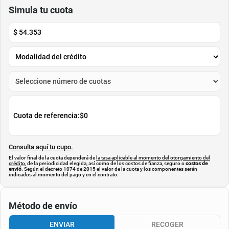
$
277
.
800
$
99
.
900
$
138
.
900
-
50
%
Cuota de Referencia*
Cuota de Referencia*
quincenas de
quincenas de
AGREGAR
AGREGAR
Simula tu cuota
$
54.353
Cuota de referencia:
$0
Consulta aquí tu cupo.
El valor final de la cuota dependerá de
la tasa aplicable al momento del otorgamiento del
crédito
, de la periodicidad elegida, así como de los costos de fianza, seguro o
costos de