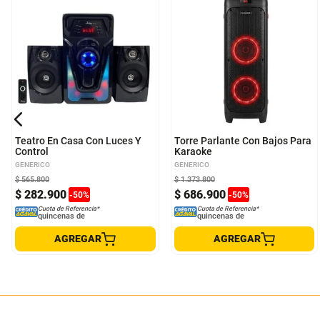
Teatro En Casa Con Luces Y
Torre Parlante Con Bajos Para
Control
Karaoke
GENERICO
GENERICO
$
565
.
800
$
1
.
373
.
800
$
282
.
900
$
686
.
900
-
50
%
-
50
%
Cuota de Referencia*
Cuota de Referencia*
quincenas de
quincenas de
AGREGAR
AGREGAR