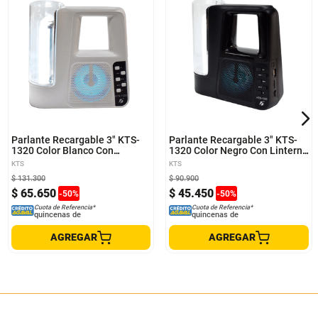
Parlante Recargable 3" KTS-
Parlante Recargable 3" KTS-
1320 Color Blanco Con
1320 Color Negro Con Linterna
Linterna Bluetooth Y FM
Bluetooth Y FM
KTS
KTS
$
131
.
300
$
90
.
900
$
65
.
650
$
45
.
450
-
50
%
-
50
%
Cuota de Referencia*
Cuota de Referencia*
quincenas de
quincenas de
AGREGAR
AGREGAR