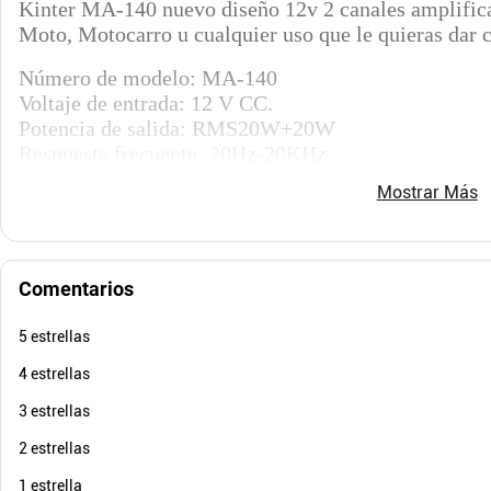
Kinter MA-140 nuevo diseño 12v 2 canales amplificad
$
223
.
800
$
333
.
Moto, Motocarro u cualquier uso que le quieras dar 
$
111
.
900
$
16
-
50
%
Cuota de Referencia*
quincenas de
Número de modelo: MA-140
Voltaje de entrada: 12 V CC.
AGREGAR
Potencia de salida: RMS20W+20W
Respuesta frecuente: 20Hz-20KHz
Distorsión armónica: 0,5%4W
Mostrar Más
SNR: 85dB
Función: USB, TF, MP3, BT, FM
Rango de frecuencia FM: 87,5MHz-108MHz
El nivel de señal: 200MV 47K
Comentarios
5 estrellas
4 estrellas
3 estrellas
2 estrellas
1 estrella