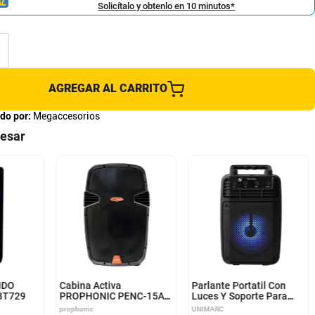
Solicítalo y obtenlo en 10 minutos*
AGREGAR AL CARRITO
do por:
Megaccesorios
resar
IDO
Cabina Activa
Parlante Portatil Con
BT729
PROPHONIC PENC-15A
Luces Y Soporte Para
1200W 15
Celular
prophonic
UNIMARC