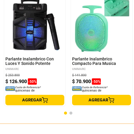
Parlante Inalambrico Con
Parlante Inalambrico
Luces Y Sonido Potente
Compacto Para Musica
UNIMARC
UNIMARC
$
253
.
800
$
141
.
800
$
126
.
900
$
70
.
900
-
50
%
-
50
%
Cuota de Referencia*
Cuota de Referencia*
quincenas de
quincenas de
AGREGAR
AGREGAR