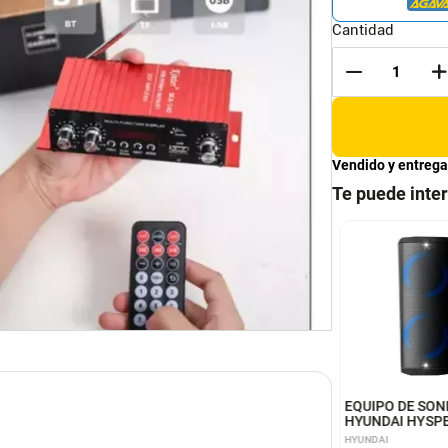
Cantidad
Vendido y entrega
Te puede inte
ante Inalambrico con
Parlante Portatil Diseño
ria Recargable y
Moderno
o FM
ARC
UNIMARC
EQUIPO DE SON
HYUNDAI HYSP
HYUNDAI