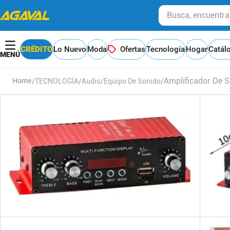
Busca, encuentra y
CRÉDITO
Lo Nuevo
Moda
Ofertas
Tecnología
Hogar
Catál
Amplificador De 
TECNOLOGÍA
Audio
Equipo De Sonido