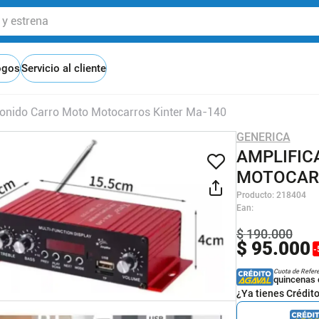
 estrena
ogos
Servicio al cliente
Sonido Carro Moto Motocarros Kinter Ma-140
GENERICA
AMPLIFIC
MOTOCARR
Producto
:
218404
Ean
:
$
190
.
000
$
95
.
000
-
Cuota de Refer
quincenas 
¿Ya tienes Crédit