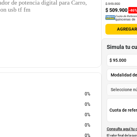
or de potencia digital para Carro,
800
$
93
.
800
$
949
.
900
con usb tf fm
6
.
900
$
46
.
900
$
509
.
900
-
50
%
-
50
%
-
46
Cuota de Referencia*
Cuota de Referencia*
Cuota de Referen
quincenas de
quincenas de
quincenas de
AGREGAR
AGREGAR
AGREGA
Simula tu c
$
95.000
0%
0%
Cuota de refe
0%
0%
Consulta aquí tu 
0%
El valor final de la c