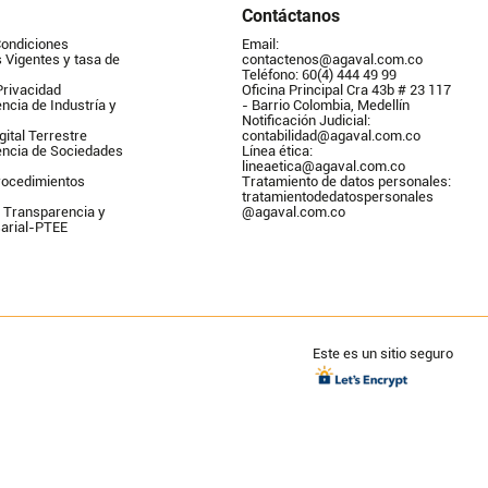
Contáctanos
Condiciones
Email: 
Vigentes y tasa de 
contactenos@agaval.com.co
Teléfono: 60(4) 444 49 99
Privacidad
Oficina Principal Cra 43b # 23 117 
ncia de Industría y 
- Barrio Colombia, Medellín
Notificación Judicial: 
gital Terrestre
contabilidad@agaval.com.co
encia de Sociedades
Línea ética: 
lineaetica@agaval.com.co 
ocedimientos 
Tratamiento de datos personales: 
tratamientodedatospersonales        
 Transparencia y 
@agaval.com.co
arial-PTEE
Este es un sitio seguro