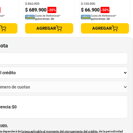
$
862
.
900
$
133
.
800
$
689
.
900
$
66
.
900
%
-
20
%
-
50
%
cia*
Cuota de Referencia*
Cuota de Referencia*
quincenas de
quincenas de
R
AGREGAR
AGREGAR
uota
rencia:
$0
cupo.
uota dependerá de
la tasa aplicable al momento del otorgamiento del crédito
, de la periodicidad