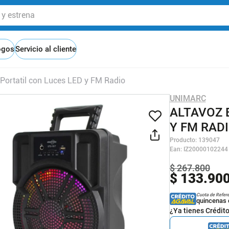
 estrena
ogos
Servicio al cliente
 Portatil con Luces LED y FM Radio
UNIMARC
ALTAVOZ 
Y FM RAD
Producto
:
139047
Ean
:
IZ20000102244
$
267
.
800
$
133
.
90
Cuota de Refer
quincenas 
¿Ya tienes Crédit