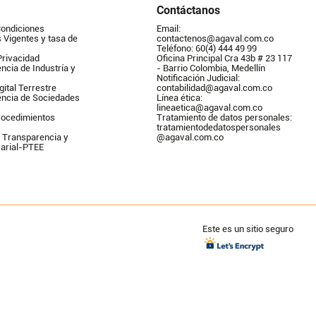
Contáctanos
Condiciones
Email: 
Vigentes y tasa de 
contactenos@agaval.com.co
Teléfono: 60(4) 444 49 99
Privacidad
Oficina Principal Cra 43b # 23 117 
ncia de Industría y 
- Barrio Colombia, Medellín
Notificación Judicial: 
gital Terrestre
contabilidad@agaval.com.co
encia de Sociedades
Línea ética: 
lineaetica@agaval.com.co 
ocedimientos 
Tratamiento de datos personales: 
tratamientodedatospersonales        
 Transparencia y 
@agaval.com.co
arial-PTEE
Este es un sitio seguro