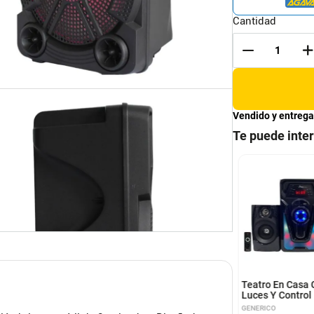
Cantidad
Vendido y entrega
Te puede inte
e Potente Con Luces
Parlante Bluetooth
Y Bluetooth
Portatil Con Microfono Y
Luces RGB
ARC
UNIMARC
Teatro En Casa 
Luces Y Control
GENERICO