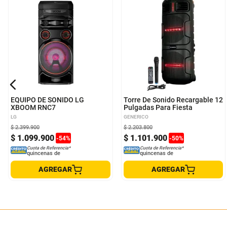
EQUIPO DE SONIDO LG
Torre De Sonido Recargable 12
XBOOM RNC7
Pulgadas Para Fiesta
LG
GENERICO
$
2
.
399
.
900
$
2
.
203
.
800
$
1
.
099
.
900
$
1
.
101
.
900
-
54
%
-
50
%
Cuota de Referencia*
Cuota de Referencia*
quincenas de
quincenas de
AGREGAR
AGREGAR