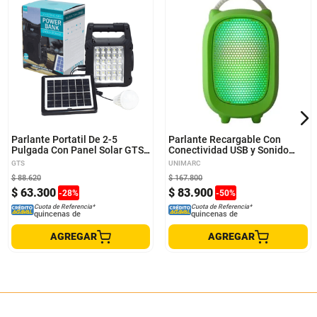
Parlante Portatil De 2-5
Parlante Recargable Con
Pulgada Con Panel Solar GTS-
Conectividad USB y Sonido
1464
Claro
GTS
UNIMARC
$
88
.
620
$
167
.
800
$
63
.
300
$
83
.
900
-
28
%
-
50
%
Cuota de Referencia*
Cuota de Referencia*
quincenas de
quincenas de
AGREGAR
AGREGAR