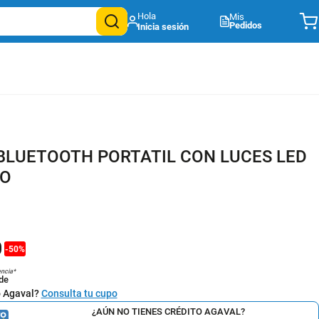
Mis
Pedidos
BLUETOOTH PORTATIL CON LUCES LED
IO
0
-
50
%
encia*
de
o Agaval?
Consulta tu cupo
¿AÚN NO TIENES CRÉDITO AGAVAL?