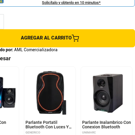
Solicítalo y obtenlo en 10 minutos*
AGREGAR AL CARRITO
do por:
AML Comercializadora
resar
Con
Parlante Portatil
Parlante Inalambrico Con
Bluetooth Con Luces Y
Conexion Bluetooth
Ruedas
GENERICO
UNIMARC