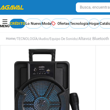
Busca, encuentra y
CRÉDITO
Lo Nuevo
Moda
Ofertas
Tecnología
Hogar
Catál
Altavoz Bluetooth
TECNOLOGÍA
Audio
Equipo De Sonido