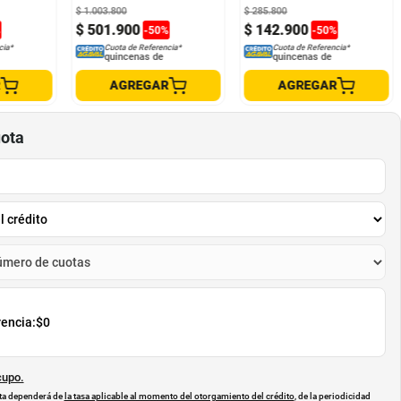
$
1
.
003
.
800
$
285
.
800
$
501
.
900
$
142
.
900
%
-
50
%
-
50
%
cia*
Cuota de Referencia*
Cuota de Referencia*
quincenas de
quincenas de
R
AGREGAR
AGREGAR
uota
rencia:
$0
cupo.
uota dependerá de
la tasa aplicable al momento del otorgamiento del crédito
, de la periodicidad