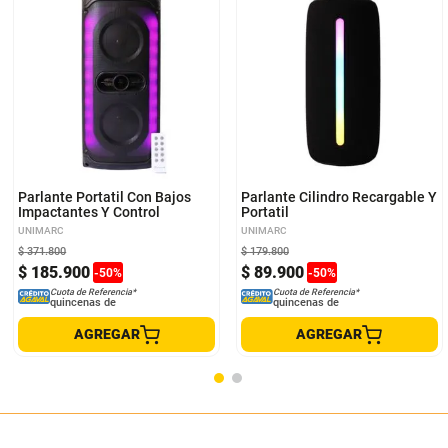
Parlante Portatil Con Bajos
Parlante Cilindro Recargable Y
Impactantes Y Control
Portatil
UNIMARC
UNIMARC
$
371
.
800
$
179
.
800
$
185
.
900
$
89
.
900
-
50
%
-
50
%
Cuota de Referencia*
Cuota de Referencia*
quincenas de
quincenas de
AGREGAR
AGREGAR