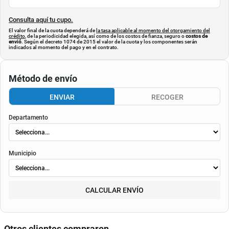
Consulta aquí tu cupo.
El valor final de la cuota dependerá de
la tasa aplicable al momento del otorgamiento del
crédito
, de la periodicidad elegida, así como de los costos de fianza, seguro o
costos de
envió
. Según el decreto 1074 de 2015 el valor de la cuota y los componentes serán
indicados al momento del pago y en el contrato.
Método de envío
ENVIAR
RECOGER
Departamento
Municipio
CALCULAR ENVÍO
Otros clientes compraron