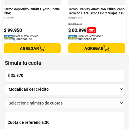
Termo deportivo Cubitt Hydro Bottle
Termo Stanley 40oz Con Pitillo Vaso
Pink
Térmico Para Gimnasio Y Viajes Azul
CUBITT
GENERICO
$
119
.
900
$
99
.
950
$
82
.
999
-
30
%
Cuota de Referencia*
Cuota de Referencia*
quincenas de
quincenas de
AGREGAR
AGREGAR
Simula tu cuota
$
35.970
Cuota de referencia:
$0