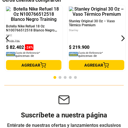
Botella Nike Refuel 18 Oz
Stanley Original 30 Oz – Vaso
N100766512518 Blanco Negro
Térmico Premium
Training
NIKE
Stanley
$
108
.
736
$
82
.
402
$
219
.
900
-
24
%
Cuota de Referencia*
Cuota de Referencia*
quincenas de
quincenas de
AGREGAR
AGREGAR