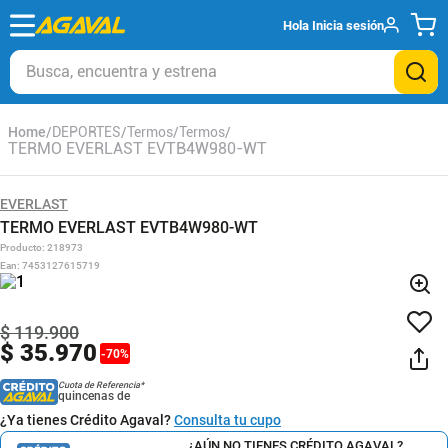
Hola
Inicia sesión
Busca, encuentra y estrena
DEPORTES
Termos
Termos
TERMO EVERLAST EVTB4W980-WT
EVERLAST
TERMO EVERLAST EVTB4W980-WT
Producto
:
218973
Ean
:
7453127615719
$
119
.
900
$
35
.
970
-
70
%
Cuota de Referencia*
quincenas de
¿Ya tienes Crédito Agaval?
Consulta tu cupo
¿AÚN NO TIENES CRÉDITO AGAVAL?