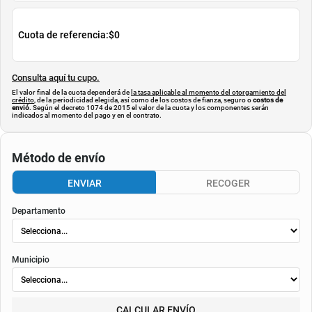
AGREGAR
AGREGAR
Simula tu cuota
$
299.900
Cuota de referencia:
$0
Consulta aquí tu cupo.
El valor final de la cuota dependerá de
la tasa aplicable al momento del otorgamiento del
crédito
, de la periodicidad elegida, así como de los costos de fianza, seguro o
costos de
envió
. Según el decreto 1074 de 2015 el valor de la cuota y los componentes serán
indicados al momento del pago y en el contrato.