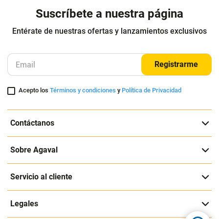
Morral Viajero Multifuncional Bolso
Morral Targus Tsb96001 Geolite
Deportivo
Essential, 15.6'' / Acolchado
Lvque
Targus
$
149
.
900
$
71
.
300
$
99
.
900
-
33
%
Cuota de Referencia*
Cuota de Referencia*
quincenas de
quincenas de
AGREGAR
AGREGAR
Suscríbete a nuestra página
Entérate de nuestras ofertas y lanzamientos exclusivos