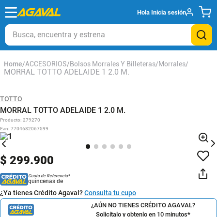
Hola
Inicia sesión
Busca, encuentra y estrena
ACCESORIOS
Bolsos Morrales Y Billeteras
Morrales
MORRAL TOTTO ADELAIDE 1 2.0 M.
TOTTO
MORRAL TOTTO ADELAIDE 1 2.0 M.
Producto
:
279270
Ean
:
7704682067599
$
299
.
900
Cuota de Referencia*
quincenas de
¿Ya tienes Crédito Agaval?
Consulta tu cupo
¿AÚN NO TIENES CRÉDITO AGAVAL?
Solicítalo y obtenlo en 10 minutos*