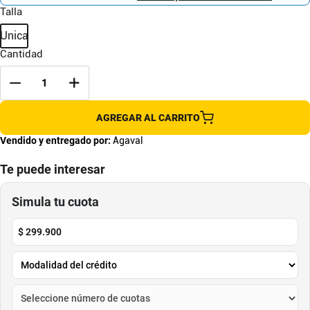
Talla
Unica
Cantidad
AGREGAR AL CARRITO
Vendido y entregado por:
Agaval
Te puede interesar
Morral Nike Elemental 21L DD0562-
Morral Nike Brasilia 9.5 24L
253 Beige Uso Diario
DH7709-068 Gris Deportivo
NIKE
NIKE
$
268
.
736
$
302
.
016
$
203
.
652
$
228
.
872
-
24
%
-
24
%
Cuota de Referencia*
Cuota de Referencia*
quincenas de
quincenas de