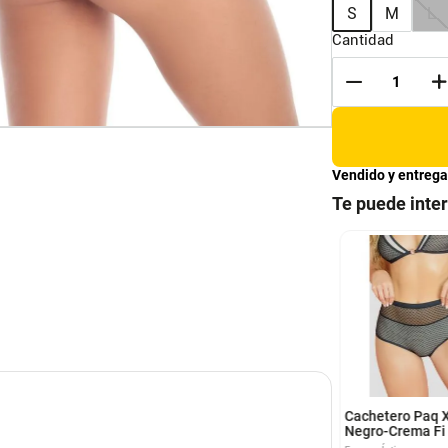
S
M
L
Cantidad
Vendido y entrega
Te puede inte
M
XL
M
L
XL
XXL
ilera Paq X3 Mujer
Panty Alto Moldeador
icolor Fi 16969
Negro
 Íntimas
HABY
M
L
Cachetero Paq 
Negro-Crema Fi