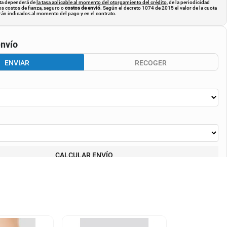
uota dependerá de
la tasa aplicable al momento del otorgamiento del crédito
, de la periodicidad
os costos de fianza, seguro o
costos de envió
. Según el decreto 1074 de 2015 el valor de la cuota
án indicados al momento del pago y en el contrato.
nvío
ENVIAR
RECOGER
CALCULAR ENVÍO