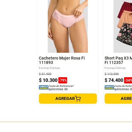
L
S
M
L
Cachetero Mujer Rosa Fi
Short Paq X3 M
111893
Fi 112357
Formas Íntimas
Formas Íntimas
$
51
.
400
$
113
.
599
$
10
.
300
$
74
.
400
-
79
%
-
34
Cuota de Referencia*
Cuota de Refer
quincenas de
quincenas d
AGREGAR
AGR