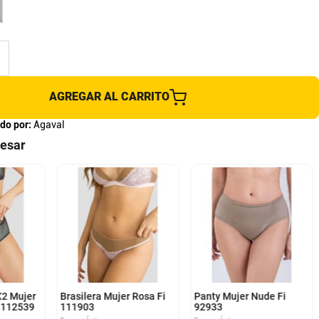
AGREGAR AL CARRITO
do por:
Agaval
resar
XL
M
L
XL
XXL
X2 Mujer
Brasilera Mujer Rosa Fi
Panty Mujer Nude Fi
 112539
111903
92933