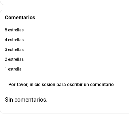
$
62
.
700
$
131
.
$
12
.
600
$
26
-
79
%
Comentarios
Cuota de Referencia*
quincenas de
5 estrellas
AGREGAR
4 estrellas
3 estrellas
2 estrellas
1 estrella
Por favor, inicie sesión para escribir un comentario
Sin comentarios.