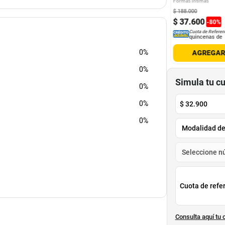
Formas Íntimas
700
$
188
.
000
.
400
$
64
.
900
$
37
.
600
-
79
%
-
80
%
Cuota de Referencia*
Cuota de Referencia*
Cuota de Referen
quincenas de
quincenas de
quincenas de
0%
AGREGAR
AGREGAR
AGREGA
0%
Simula tu c
0%
0%
$
32.900
0%
Cuota de refe
Consulta aquí tu 