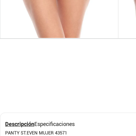
M
L
XL
S
Panty Mujer Blanco FI
Bras
96588
Mult
Formas Íntimas
Formas
Descripción
Especificaciones
PANTY ST.EVEN MUJER 43571