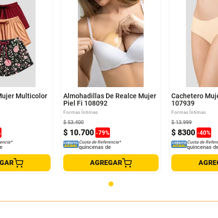
XL
Talla Única
M
L
XL
ujer Multicolor
Almohadillas De Realce Mujer
Cachetero Muje
Piel Fi 108092
107939
Formas Íntimas
Formas Íntimas
$
53
.
400
$
13
.
999
$
10
.
700
$
8300
%
-
79
%
-
40
%
encia*
Cuota de Referencia*
Cuota de Refer
e
quincenas de
quincenas d
EGAR
AGREGAR
AGRE