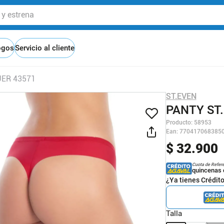
 estrena
ogos
Servicio al cliente
JER 43571
ST.EVEN
PANTY ST
Producto
:
58953
Ean
:
770417068385
$
32
.
900
Cuota de Refer
quincenas 
¿Ya tienes Crédit
Talla