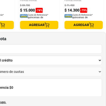
Formas Íntimas
Formas Íntimas
$
59
.
700
$
71
.
400
$
15
.
000
$
14
.
300
-
74
%
-
79
%
cia*
Cuota de Referencia*
Cuota de Referencia*
quincenas de
quincenas de
R
AGREGAR
AGREGAR
uota
rencia:
$0
cupo.