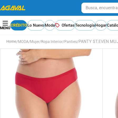
Busca, encuentra y
CRÉDITO
Lo Nuevo
Moda
Ofertas
Tecnología
Hogar
Catál
PANTY ST.EVEN MU
MODA
Mujer
Ropa Interior
Panties