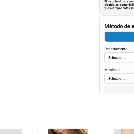
El valor final de la c
elegida, así como de l
y los componentes ser
Método de e
Departamento
Municipio