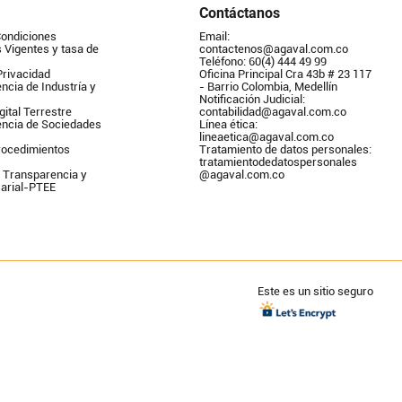
Contáctanos
Condiciones
Email: 
Vigentes y tasa de 
contactenos@agaval.com.co
Teléfono: 60(4) 444 49 99
Privacidad
Oficina Principal Cra 43b # 23 117 
ncia de Industría y 
- Barrio Colombia, Medellín
Notificación Judicial: 
gital Terrestre
contabilidad@agaval.com.co
encia de Sociedades
Línea ética: 
lineaetica@agaval.com.co 
ocedimientos 
Tratamiento de datos personales: 
tratamientodedatospersonales        
 Transparencia y 
@agaval.com.co
arial-PTEE
Este es un sitio seguro