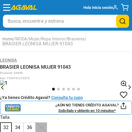
Hola
Inicia sesión
Busca, encuentra y estrena
MODA
Mujer
Ropa Interior
Brasieres
BRASIER LEONISA MUJER 91043
LEONISA
BRASIER LEONISA MUJER 91043
Producto
:
44498
Ean
:
7704741272575
¿Ya tienes Crédito Agaval?
Consulta tu cupo
¿AÚN NO TIENES CRÉDITO AGAVAL?
Solicítalo y obtenlo en 10 minutos*
Talla
32
34
36
38