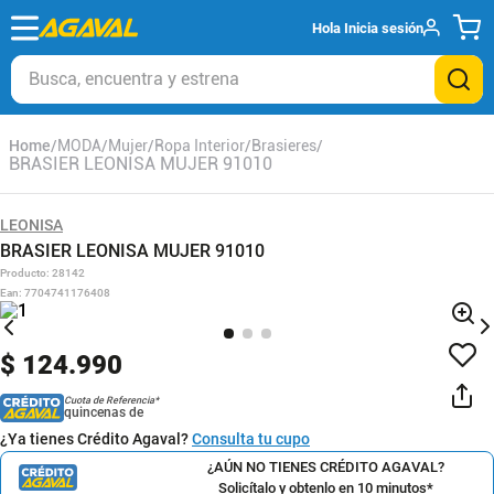
Hola
Inicia sesión
Busca, encuentra y estrena
MODA
Mujer
Ropa Interior
Brasieres
BRASIER LEONISA MUJER 91010
LEONISA
BRASIER LEONISA MUJER 91010
Producto
:
28142
Ean
:
7704741176408
$
124
.
990
Cuota de Referencia*
quincenas de
¿Ya tienes Crédito Agaval?
Consulta tu cupo
¿AÚN NO TIENES CRÉDITO AGAVAL?
Solicítalo y obtenlo en 10 minutos*