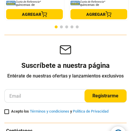
Bralette Mujer Blanco Mp 113653
Brasier Mujer Poma Rosa Fi
103874
MP
Formas Íntimas
$
76
.
000
$
85
.
200
$
15
.
200
$
55
.
800
-
80
%
-
34
%
Cuota de Referencia*
Cuota de Referencia*
quincenas de
quincenas de
AGREGAR
AGREGAR