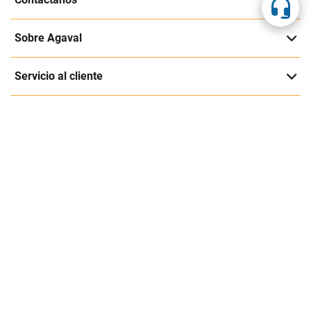
Suscríbete a nuestra página
Entérate de nuestras ofertas y lanzamientos exclusivos
Registrarme
Acepto los
Términos y condiciones
y
Política de Privacidad
Contáctanos
Sobre Agaval
Servicio al cliente
Legales