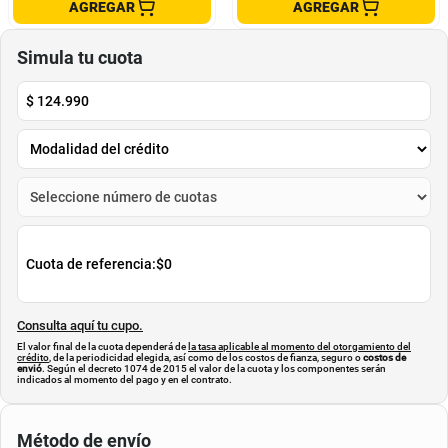
Bralette Mujer Blanco Fi 112786
Brasier Mujer Verde Pino Fi 112103
Formas Íntimas
Formas Íntimas
$
73
.
400
$
42
.
999
$
14
.
700
$
28
.
900
-
79
%
-
32
%
Cuota de Referencia*
Cuota de Referencia*
quincenas de
quincenas de
AGREGAR
AGREGAR
Simula tu cuota
$
124.990
Cuota de referencia:
$0