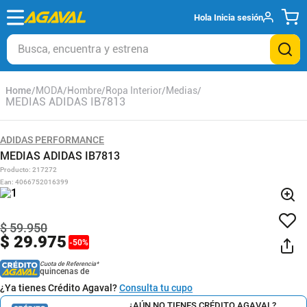
Hola
Inicia sesión
Busca, encuentra y estrena
MODA
Hombre
Ropa Interior
Medias
MEDIAS ADIDAS IB7813
ADIDAS PERFORMANCE
MEDIAS ADIDAS IB7813
Producto
:
217272
Ean
:
4066752016399
$
59
.
950
$
29
.
975
-
50
%
Cuota de Referencia*
quincenas de
¿Ya tienes Crédito Agaval?
Consulta tu cupo
¿AÚN NO TIENES CRÉDITO AGAVAL?