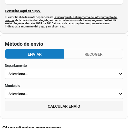
Consulta aquí tu cupo.
El valor final de la cuota dependerá de
la tasa aplicable al momento del otorgamiento del
crédito
, de la periodicidad elegida, así como de los costos de fianza, seguro o
costos de
envió
. Según el decreto 1074 de 2015 el valor de la cuota y los componentes serán
indicados al momento del pago y en el contrato.
Método de envío
ENVIAR
RECOGER
Departamento
Municipio
CALCULAR ENVÍO
Otros clientes compraron