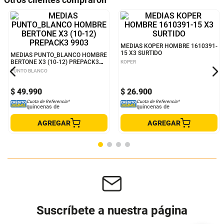
MEDIAS PUNTO_BLANCO HOMBRE
MEDIAS KOPER HOMBRE 1610391-
BERTONE X3 (10-12) PREPACK3
15 X3 SURTIDO
9903
PUNTO BLANCO
KOPER
$
49
.
990
$
26
.
900
Cuota de Referencia*
Cuota de Referencia*
quincenas de
quincenas de
AGREGAR
AGREGAR