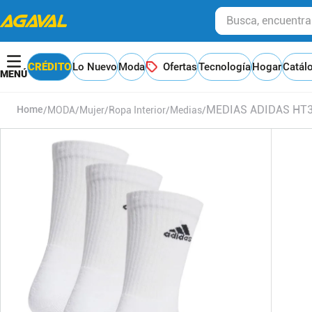
Busca, encuentra y
CRÉDITO
Lo Nuevo
Moda
Ofertas
Tecnología
Hogar
Catál
MEDIAS ADIDAS HT
MODA
Mujer
Ropa Interior
Medias