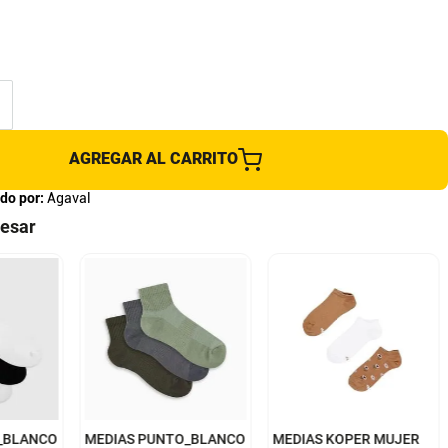
AGREGAR AL CARRITO
do por:
Agaval
resar
9-11
9-11
_BLANCO
MEDIAS PUNTO_BLANCO
MEDIAS KOPER MUJER