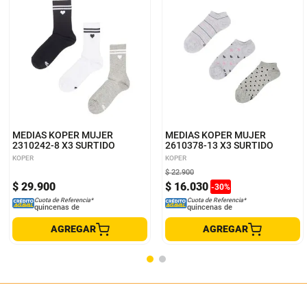
9-11
9-11
MEDIAS KOPER MUJER
MEDIAS KOPER MUJER
2310242-8 X3 SURTIDO
2610378-13 X3 SURTIDO
KOPER
KOPER
$
22
.
900
$
29
.
900
$
16
.
030
-
30
%
Cuota de Referencia*
Cuota de Referencia*
quincenas de
quincenas de
AGREGAR
AGREGAR