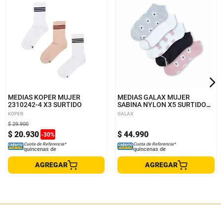
9-11
9-11
MEDIAS KOPER MUJER
MEDIAS GALAX MUJER
2310242-4 X3 SURTIDO
SABINA NYLON X5 SURTIDO
9910
KOPER
GALAX
$
29
.
900
$
20
.
930
$
44
.
990
-
30
%
Cuota de Referencia*
Cuota de Referencia*
quincenas de
quincenas de
AGREGAR
AGREGAR