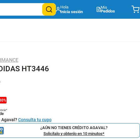
Mis
Pedidos
ORMANCE
DIDAS HT3446
9
30
%
encia*
de
o Agaval?
Consulta tu cupo
¿AÚN NO TIENES CRÉDITO AGAVAL?
Solicítalo y obtenlo en 10 minutos*