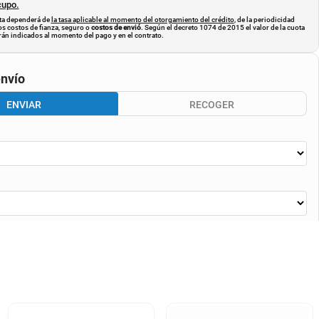
cupo.
uota dependerá de
la tasa aplicable al momento del otorgamiento del crédito
, de la periodicidad
os costos de fianza, seguro o
costos de envió
. Según el decreto 1074 de 2015 el valor de la cuota
án indicados al momento del pago y en el contrato.
nvío
ENVIAR
RECOGER
CALCULAR ENVÍO