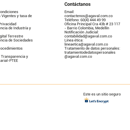
Contáctanos
Condiciones
Email: 
Vigentes y tasa de 
contactenos@agaval.com.co
Teléfono: 60(4) 444 49 99
Privacidad
Oficina Principal Cra 43b # 23 117 
ncia de Industría y 
- Barrio Colombia, Medellín
Notificación Judicial: 
gital Terrestre
contabilidad@agaval.com.co
encia de Sociedades
Línea ética: 
lineaetica@agaval.com.co 
ocedimientos 
Tratamiento de datos personales: 
tratamientodedatospersonales        
 Transparencia y 
@agaval.com.co
arial-PTEE
Este es un sitio seguro