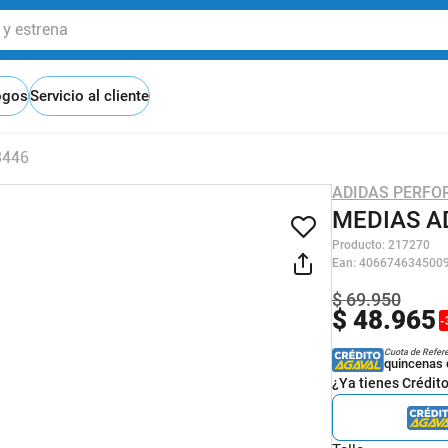
 estrena
ogos
Servicio al cliente
3446
ADIDAS PERF
MEDIAS A
Producto
:
217270
Ean
:
406674634500
$
69
.
950
$
48
.
965
-
Cuota de Refer
quincenas 
¿Ya tienes Crédit