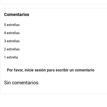
$
29
.
900
Comentarios
$
20
.
930
$
29
-
30
%
Cuota de Referencia*
quincenas de
5 estrellas
AGREGAR
4 estrellas
3 estrellas
2 estrellas
1 estrella
Por favor, inicie sesión para escribir un comentario
Sin comentarios.