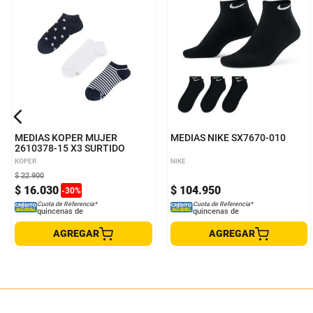
9-11
S
MEDIAS KOPER MUJER
MEDIAS NIKE SX7670-010
2610378-15 X3 SURTIDO
KOPER
NIKE
$
22
.
900
$
16
.
030
$
104
.
950
-
30
%
Cuota de Referencia*
Cuota de Referencia*
quincenas de
quincenas de
AGREGAR
AGREGAR