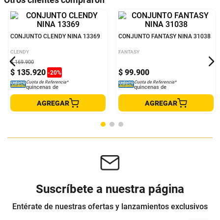
CONJUNTO CLENDY NINA 13369
CONJUNTO FANTASY NINA 31038
CLENDY
FANTASY
$
169
.
900
$
135
.
920
$
99
.
900
-
20
%
Cuota de Referencia*
Cuota de Referencia*
quincenas de
quincenas de
AGREGAR
AGREGAR