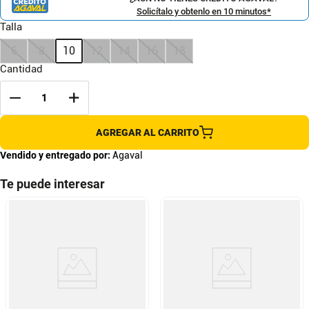
Solicítalo y obtenlo en 10 minutos*
Talla
6
8
10
12
14
16
18
Cantidad
AGREGAR AL CARRITO
Vendido y entregado por:
Agaval
Te puede interesar