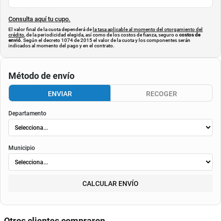
Consulta aquí tu cupo.
El valor final de la cuota dependerá de
la tasa aplicable al momento del otorgamiento del
crédito
, de la periodicidad elegida, así como de los costos de fianza, seguro o
costos de
envió
. Según el decreto 1074 de 2015 el valor de la cuota y los componentes serán
indicados al momento del pago y en el contrato.
Método de envío
ENVIAR
RECOGER
Departamento
Municipio
CALCULAR ENVÍO
Otros clientes compraron