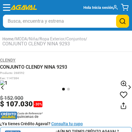
Hola
Inicia sesión
Busca, encuentra y estrena
MODA
Niña
Ropa Exterior
Conjuntos
CONJUNTO CLENDY NINA 9293
CLENDY
CONJUNTO CLENDY NINA 9293
Producto
:
268592
Ean
:
1147384
$
152
.
900
$
107
.
030
-
30
%
Cuota de Referencia*
quincenas de
¿Ya tienes Crédito Agaval?
Consulta tu cupo
¿AÚN NO TIENES CRÉDITO AGAVAL?