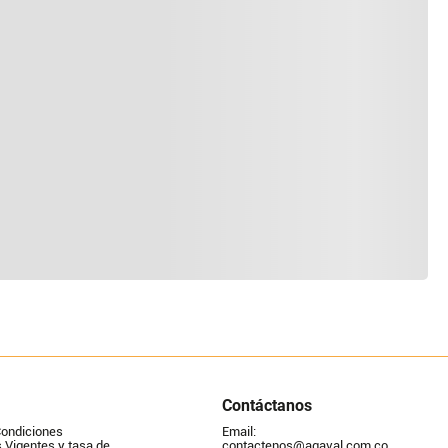
Contáctanos
Condiciones
Email: 
Vigentes y tasa de 
contactenos@agaval.com.co