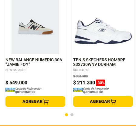
11 US MEN
9.5 US MEN
7
7.5
8
8.5
9
10 US MEN
10.5 US MEN
9.5
10
NEW BALANCE NUMERIC 306
TENIS SKECHERS HOMBRE
"JAMIE FOY"
232730WNV DURHAM
NEW BALANCE
SKECHERS
$
301
.
900
$
549
.
000
$
211
.
330
-
30
%
Cuota de Referencia*
Cuota de Referencia*
quincenas de
quincenas de
AGREGAR
AGREGAR