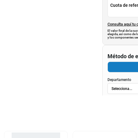
Cuota de refe
Consulta aquí tu 
El valor final de la c
elegida, así como de l
y los componentes ser
Método de e
Departamento
Municipio