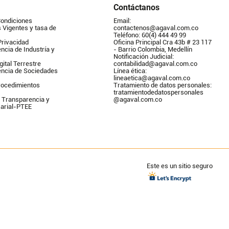
Contáctanos
Condiciones
Email: 
Vigentes y tasa de 
contactenos@agaval.com.co
Teléfono: 60(4) 444 49 99
Privacidad
Oficina Principal Cra 43b # 23 117 
ncia de Industría y 
- Barrio Colombia, Medellín
Notificación Judicial: 
gital Terrestre
contabilidad@agaval.com.co
encia de Sociedades
Línea ética: 
lineaetica@agaval.com.co 
ocedimientos 
Tratamiento de datos personales: 
tratamientodedatospersonales        
 Transparencia y 
@agaval.com.co
arial-PTEE
Este es un sitio seguro