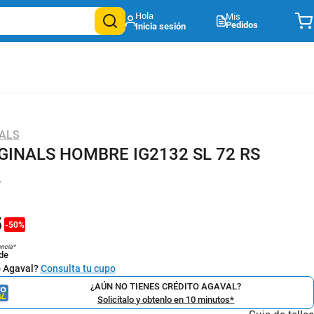
Mis
Pedidos
NALS
GINALS HOMBRE IG2132 SL 72 RS
7
5
-
50
%
encia*
de
o Agaval?
Consulta tu cupo
¿AÚN NO TIENES CRÉDITO AGAVAL?
Solicítalo y obtenlo en 10 minutos*