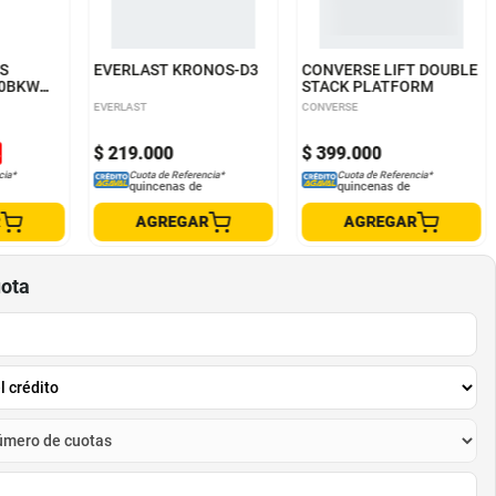
7 US W
6 US W
3 US W
S
EVERLAST KRONOS-D3
CONVERSE LIFT DOUBLE
20BKW
STACK PLATFORM
EVERLAST
CONVERSE
$
219
.
000
$
399
.
000
%
cia*
Cuota de Referencia*
Cuota de Referencia*
quincenas de
quincenas de
R
AGREGAR
AGREGAR
uota