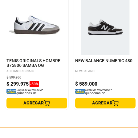
3
3.5
4
4.5
5
5.5
6
6.5
7
7.5
8
8.5
9
9.5
10
9 US MEN
8 US MEN
10.5
11
11.5
12
11 US MEN
7.5 US MEN
12.5
13
14
10 US MEN
7 US MEN
TENIS ORIGINALS HOMBRE
NEW BALANCE NUMERIC 480
B75806 SAMBA OG
ADIDAS ORIGINALS
NEW BALANCE
$
599
.
950
$
299
.
975
$
589
.
000
-
50
%
Cuota de Referencia*
Cuota de Referencia*
quincenas de
quincenas de
AGREGAR
AGREGAR