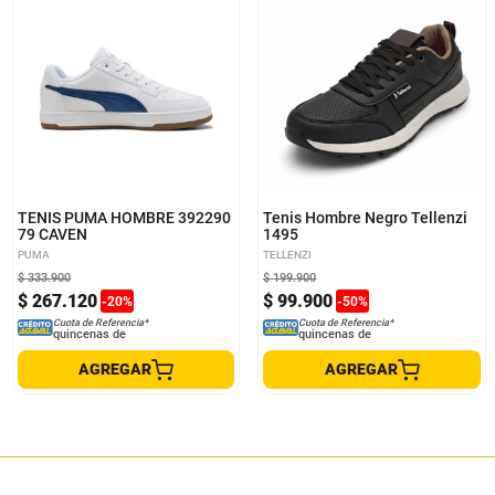
7
7.5
8
8.5
9
9.5
10
10.5
11
37
38
39
TENIS PUMA HOMBRE 392290
Tenis Hombre Negro Tellenzi
79 CAVEN
1495
PUMA
TELLENZI
$
333
.
900
$
199
.
900
$
267
.
120
$
99
.
900
-
20
%
-
50
%
Cuota de Referencia*
Cuota de Referencia*
quincenas de
quincenas de
AGREGAR
AGREGAR