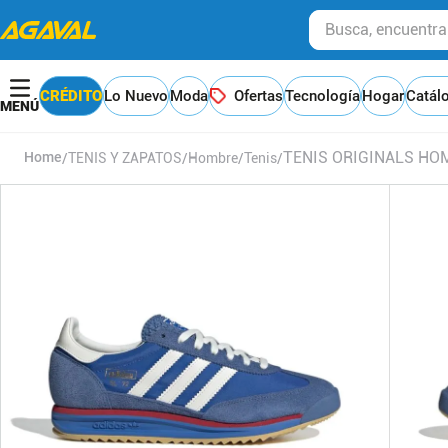
Busca, encuentra y
CRÉDITO
Lo Nuevo
Moda
Ofertas
Tecnología
Hogar
Catál
TENIS ORIGINALS HOM
TENIS Y ZAPATOS
Hombre
Tenis