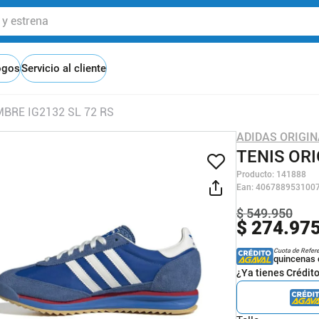
 estrena
ogos
Servicio al cliente
BRE IG2132 SL 72 RS
ADIDAS ORIGI
TENIS ORI
Producto
:
141888
Ean
:
406788953100
$
549
.
950
$
274
.
97
Cuota de Refer
quincenas 
¿Ya tienes Crédit