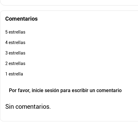
Comentarios
5 estrellas
$
333
.
$
479
.
000
$
26
4 estrellas
Cuota de Referencia*
quincenas de
3 estrellas
AGREGAR
2 estrellas
1 estrella
Por favor, inicie sesión para escribir un comentario
Sin comentarios.