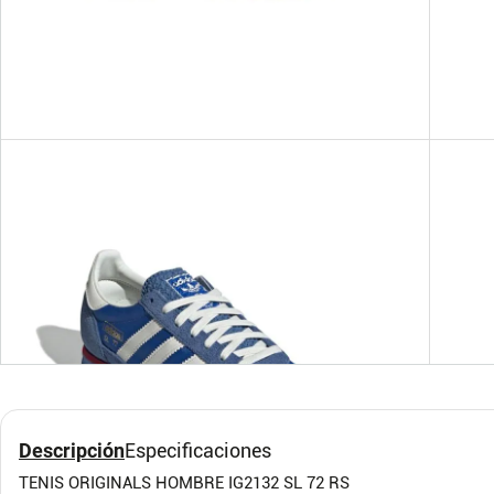
7
10 US MEN
9
9 US MEN
11
CONVERSE LOUIE LOPEZ
TEN
PRO 2
3922
CONVERSE
PUMA
Descripción
Especificaciones
TENIS ORIGINALS HOMBRE IG2132 SL 72 RS