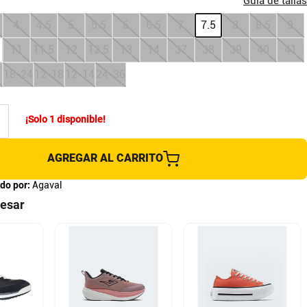
Guia de tallas
4
4.5
5
5.5
6
6.5
7
7.5
8
8.5
9
11
11.5
12
12.5
13
14
37
38
39
40
41
18-24
12-18
12-14
24-36
¡Solo
1
disponible!
AGREGAR AL CARRITO
do por:
Agaval
resar
8.5
5.5 US W
4.5 US W