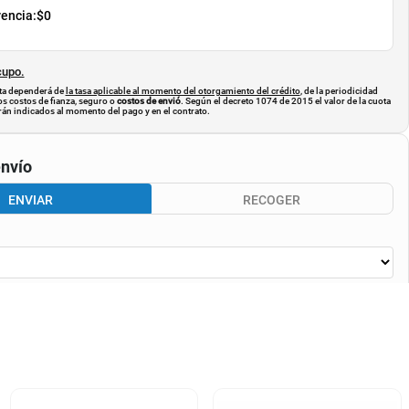
rencia:
$0
cupo.
uota dependerá de
la tasa aplicable al momento del otorgamiento del crédito
, de la periodicidad
os costos de fianza, seguro o
costos de envió
. Según el decreto 1074 de 2015 el valor de la cuota
án indicados al momento del pago y en el contrato.
nvío
ENVIAR
RECOGER
CALCULAR ENVÍO