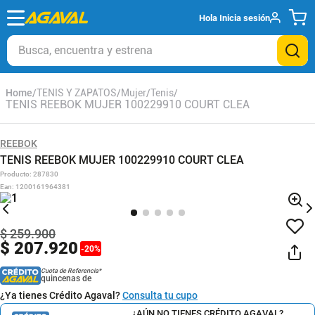
Hola
Inicia sesión
Busca, encuentra y estrena
TENIS Y ZAPATOS
Mujer
Tenis
TENIS REEBOK MUJER 100229910 COURT CLEA
REEBOK
TENIS REEBOK MUJER 100229910 COURT CLEA
Producto
:
287830
Ean
:
1200161964381
$
259
.
900
$
207
.
920
-
20
%
Cuota de Referencia*
quincenas de
¿Ya tienes Crédito Agaval?
Consulta tu cupo
¿AÚN NO TIENES CRÉDITO AGAVAL?