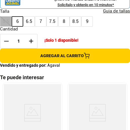
Solicítalo y obtenlo en 10 minutos*
Guia de tallas
Talla
5.5
6
6.5
7
7.5
8
8.5
9
Cantidad
¡Solo
1
disponible!
AGREGAR AL CARRITO
Vendido y entregado por:
Agaval
Te puede interesar