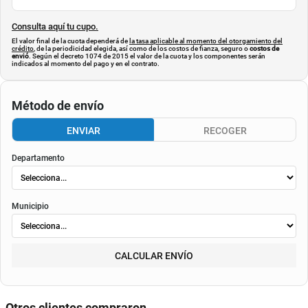
Consulta aquí tu cupo.
El valor final de la cuota dependerá de
la tasa aplicable al momento del otorgamiento del
crédito
, de la periodicidad elegida, así como de los costos de fianza, seguro o
costos de
envió
. Según el decreto 1074 de 2015 el valor de la cuota y los componentes serán
indicados al momento del pago y en el contrato.
Método de envío
ENVIAR
RECOGER
Departamento
Municipio
CALCULAR ENVÍO
Otros clientes compraron