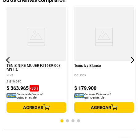
TENIS NIKE MUJER FZ1689-003
Tenis Ivy Blanco
BELLA
NIKE
OCLOCK
$
519
.
950
$
363
.
965
$
179
.
900
-
30
%
Cuota de Referencia*
Cuota de Referencia*
quincenas de
quincenas de
AGREGAR
AGREGAR