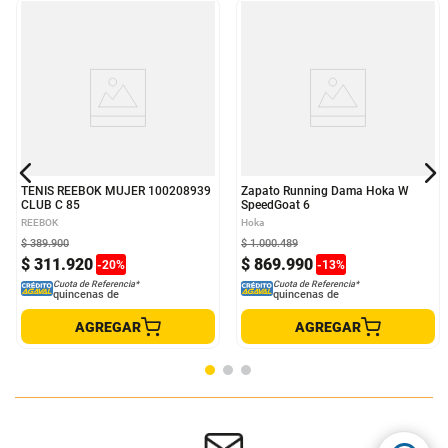
TENIS REEBOK MUJER 100208939
Zapato Running Dama Hoka W
CLUB C 85
SpeedGoat 6
REEBOK
Hoka
$
389
.
900
$
1
.
000
.
489
$
311
.
920
$
869
.
990
-
20
%
-
13
%
Cuota de Referencia*
Cuota de Referencia*
quincenas de
quincenas de
AGREGAR
AGREGAR