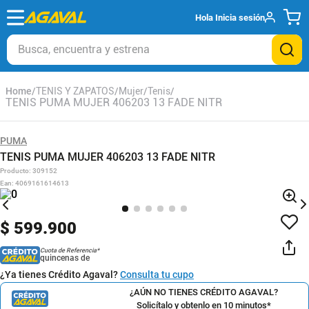
Hola
Inicia sesión
Busca, encuentra y estrena
TENIS Y ZAPATOS
Mujer
Tenis
TENIS PUMA MUJER 406203 13 FADE NITR
PUMA
TENIS PUMA MUJER 406203 13 FADE NITR
Producto
:
309152
Ean
:
4069161614613
$
599
.
900
Cuota de Referencia*
quincenas de
¿Ya tienes Crédito Agaval?
Consulta tu cupo
¿AÚN NO TIENES CRÉDITO AGAVAL?
Solicítalo y obtenlo en 10 minutos*