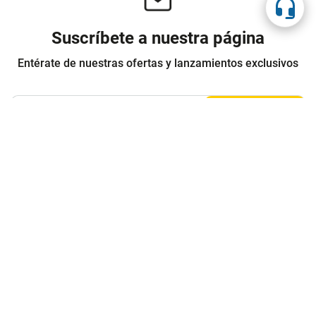
Suscríbete a nuestra página
Entérate de nuestras ofertas y lanzamientos exclusivos
Registrarme
Acepto los
Términos y condiciones
y
Política de Privacidad
Contáctanos
Sobre Agaval
Servicio al cliente
Legales