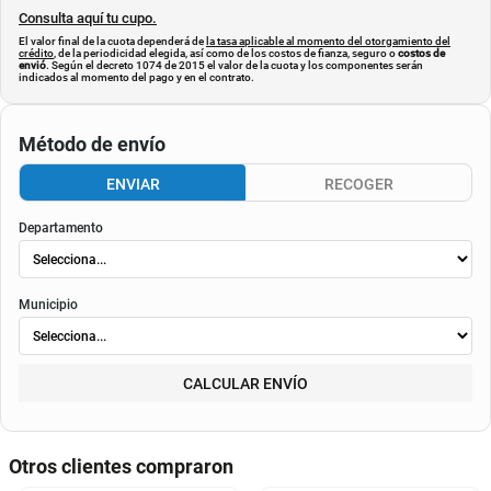
Consulta aquí tu cupo.
El valor final de la cuota dependerá de
la tasa aplicable al momento del otorgamiento del
crédito
, de la periodicidad elegida, así como de los costos de fianza, seguro o
costos de
envió
. Según el decreto 1074 de 2015 el valor de la cuota y los componentes serán
indicados al momento del pago y en el contrato.
Método de envío
ENVIAR
RECOGER
Departamento
Municipio
CALCULAR ENVÍO
Otros clientes compraron