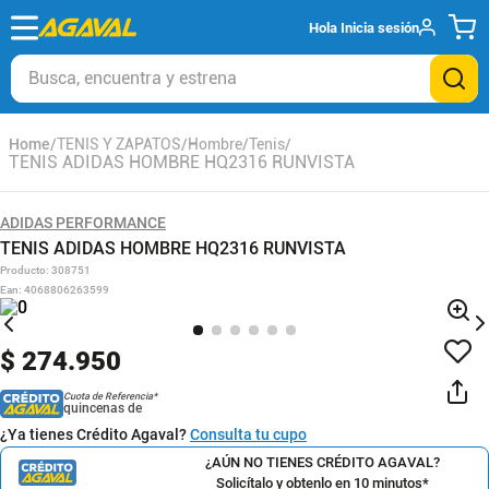
Hola
Inicia sesión
Busca, encuentra y estrena
TENIS Y ZAPATOS
Hombre
Tenis
TENIS ADIDAS HOMBRE HQ2316 RUNVISTA
ADIDAS PERFORMANCE
TENIS ADIDAS HOMBRE HQ2316 RUNVISTA
Producto
:
308751
Ean
:
4068806263599
$
274
.
950
Cuota de Referencia*
quincenas de
¿Ya tienes Crédito Agaval?
Consulta tu cupo
¿AÚN NO TIENES CRÉDITO AGAVAL?
Solicítalo y obtenlo en 10 minutos*