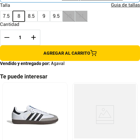
Guia de tallas
Talla
7.5
8
8.5
9
9.5
10
11
Cantidad
AGREGAR AL CARRITO
Vendido y entregado por:
Agaval
Te puede interesar