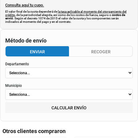
Consulta aquí tu cupo.
El valor final de la cuota dependerá de
la tasa aplicable al momento del otorgamiento del
crédito
, de la periodicidad elegida, así como de los costos de fianza, seguro o
costos de
envió
. Según el decreto 1074 de 2015 el valor de la cuota y los componentes serán
indicados al momento del pago y en el contrato.
Método de envío
ENVIAR
RECOGER
Departamento
Municipio
CALCULAR ENVÍO
Otros clientes compraron