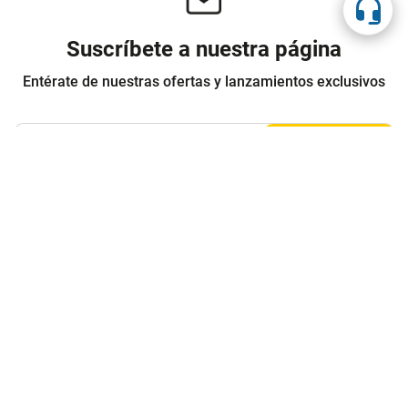
Suscríbete a nuestra página
Entérate de nuestras ofertas y lanzamientos exclusivos
Registrarme
Acepto los
Términos y condiciones
y
Política de Privacidad
Contáctanos
Sobre Agaval
Servicio al cliente
Legales