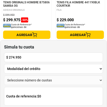
TENIS ORIGINALS HOMBRE B75806
TENIS FILA HOMBRE 441190BLK
SAMBA OG
COURTKIR
ADIDAS ORIGINALS
FILA
$
599
.
950
$
299
.
975
$
229
.
000
-
50
%
Cuota de Referencia*
Cuota de Referencia*
quincenas de
quincenas de
AGREGAR
AGREGAR
Simula tu cuota
$
274.950
Cuota de referencia:
$0