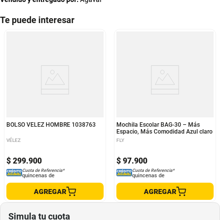
Te puede interesar
BOLSO VELEZ HOMBRE 1038763
Mochila Escolar BAG-30 – Más
Espacio, Más Comodidad Azul claro
VÉLEZ
FLY
$
299
.
900
$
97
.
900
Cuota de Referencia*
Cuota de Referencia*
quincenas de
quincenas de
AGREGAR
AGREGAR
Simula tu cuota