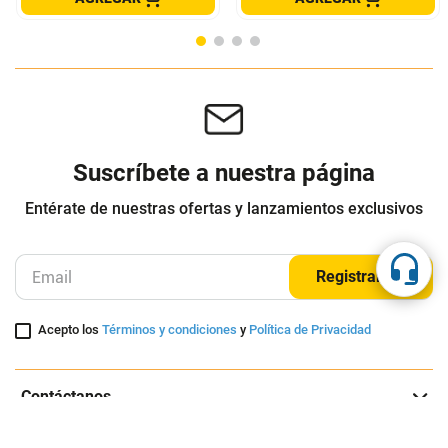
BOLSO VELEZ HOMBRE 1038763
BOLSO G-WOLF HOMBRE 1488
VÉLEZ
G-WOLF
$
299
.
900
$
101
.
000
Cuota de Referencia*
Cuota de Referencia*
quincenas de
quincenas de
AGREGAR
AGREGAR
Suscríbete a nuestra página
Entérate de nuestras ofertas y lanzamientos exclusivos
Registrarme