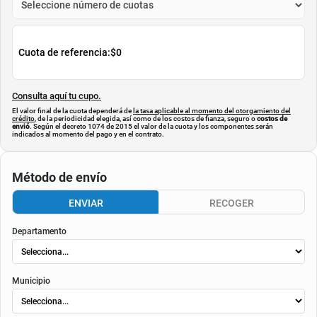
Simula tu cuota
$
47.970
Cuota de referencia:
$0
Consulta aquí tu cupo.
El valor final de la cuota dependerá de
la tasa aplicable al momento del otorgamiento del
crédito
, de la periodicidad elegida, así como de los costos de fianza, seguro o
costos de
envió
. Según el decreto 1074 de 2015 el valor de la cuota y los componentes serán
indicados al momento del pago y en el contrato.
Método de envío
ENVIAR
RECOGER