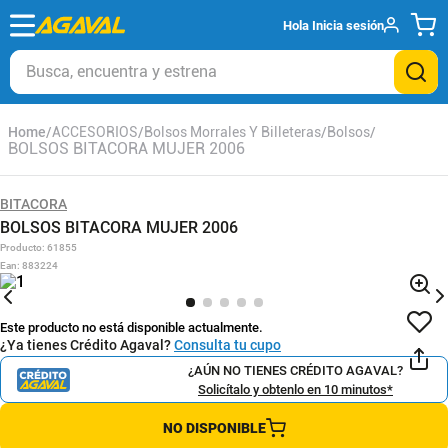
Hola
Inicia sesión
Busca, encuentra y estrena
ACCESORIOS
Bolsos Morrales Y Billeteras
Bolsos
BOLSOS BITACORA MUJER 2006
BITACORA
BOLSOS BITACORA MUJER 2006
Producto
:
61855
Ean
:
883224
Este producto no está disponible actualmente.
¿Ya tienes Crédito Agaval?
Consulta tu cupo
¿AÚN NO TIENES CRÉDITO AGAVAL?
Solicítalo y obtenlo en 10 minutos*
NO DISPONIBLE