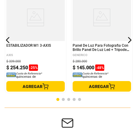
ESTABILIZADOR M1 3-AXIS
Panel De Luz Para Fotografia Con
Brillo Panel De Luz Led + Tripode
Panel De Luz Profesional
AXIS
GENERICO
$
339
.
000
$
280
.
000
$
254
.
250
$
145
.
000
-
25
%
-
48
%
Cuota de Referencia*
Cuota de Referencia*
quincenas de
quincenas de
AGREGAR
AGREGAR