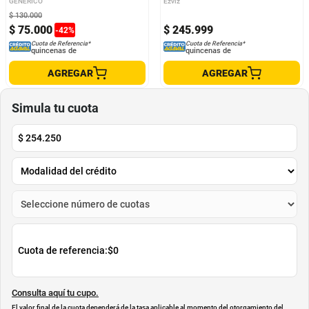
GENERICO
Ezviz
$
130
.
000
$
75
.
000
$
245
.
999
-
42
%
Cuota de Referencia*
Cuota de Referencia*
quincenas de
quincenas de
AGREGAR
AGREGAR
Simula tu cuota
$
254.250
Cuota de referencia:
$0
Consulta aquí tu cupo.
El valor final de la cuota dependerá de
la tasa aplicable al momento del otorgamiento del