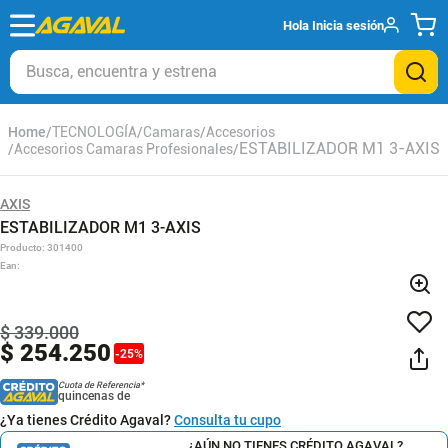
Hola
Inicia sesión
Busca, encuentra y estrena
TECNOLOGÍA
Camaras
Accesorios
ESTABILIZADOR M1 3-AXIS
Accesorios Camaras Profesionales
AXIS
ESTABILIZADOR M1 3-AXIS
Producto
:
301400
Ean
:
$
339
.
000
$
254
.
250
-
25
%
Cuota de Referencia*
quincenas de
¿Ya tienes Crédito Agaval?
Consulta tu cupo
¿AÚN NO TIENES CRÉDITO AGAVAL?